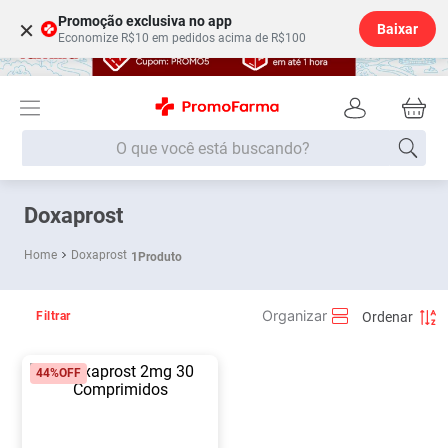
Promoção exclusiva no app
×
Baixar
Economize R$10 em pedidos acima de R$100
O que você está buscando?
Termos mais buscados
Doxaprost
Fralda
1
º
Doxaprost
1
Produto
Lenço Umedecido
2
º
Medley
3
º
Filtrar
Fralda Xg
4
º
44%
OFF
Fralda G
5
º
Desodorante
6
º
Shampoo
7
º