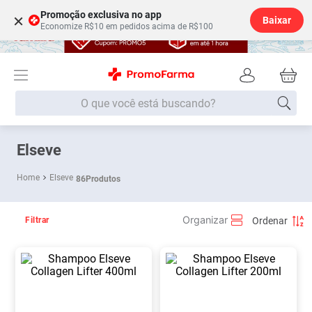
Promoção exclusiva no app
×
Baixar
Economize R$10 em pedidos acima de R$100
O que você está buscando?
Termos mais buscados
Elseve
Fralda
1
º
Elseve
86
Produtos
Medley
2
º
Lenço Umedecido
3
º
Filtrar
Fralda Xg
4
º
Fralda G
5
º
Shampoo
6
º
Desodorante
7
º