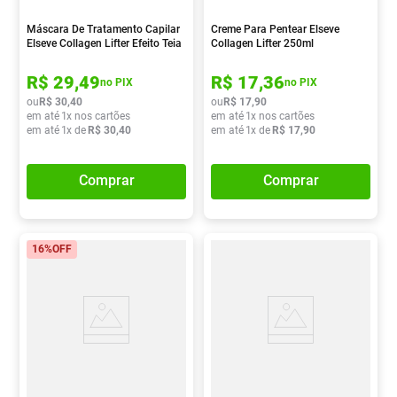
Máscara De Tratamento Capilar
Creme Para Pentear Elseve
Elseve Collagen Lifter Efeito Teia
Collagen Lifter 250ml
Resgate De Massa 300g
R$
29
,
49
R$
17
,
36
no PIX
no PIX
ou
R$
30
,
40
ou
R$
17
,
90
em até
1
x nos cartões
em até
1
x nos cartões
em até
1
x de
R$
30
,
40
em até
1
x de
R$
17
,
90
Comprar
Comprar
16%
OFF