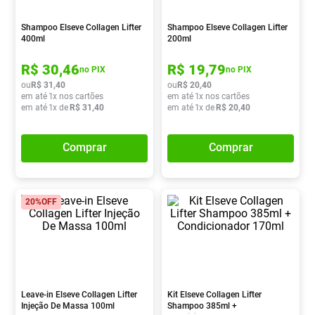
Absorvente
8
º
Shampoo Elseve Collagen Lifter
Shampoo Elseve Collagen Lifter
Lavitan
9
º
400ml
200ml
Vitamina D
10
º
R$
30
,
46
R$
19
,
79
no PIX
no PIX
ou
R$
31
,
40
ou
R$
20
,
40
em até
1
x nos cartões
em até
1
x nos cartões
em até
1
x de
R$
31
,
40
em até
1
x de
R$
20
,
40
Comprar
Comprar
20%
OFF
Leave-in Elseve Collagen Lifter
Kit Elseve Collagen Lifter
Injeção De Massa 100ml
Shampoo 385ml +