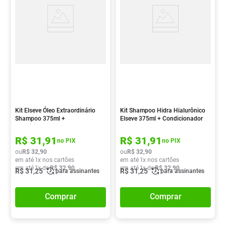
Kit Elseve Óleo Extraordinário
Kit Shampoo Hidra Hialurônico
Shampoo 375ml +
Elseve 375ml + Condicionador
Condicionador 170ml
170ml
R$
31
,
91
R$
31
,
91
no PIX
no PIX
ou
R$
32
,
90
ou
R$
32
,
90
em até
1
x nos cartões
em até
1
x nos cartões
em até
1
x de
R$
32
,
90
em até
1
x de
R$
32
,
90
R$
31
,
25
R$
31
,
25
para assinantes
para assinantes
Comprar
Comprar