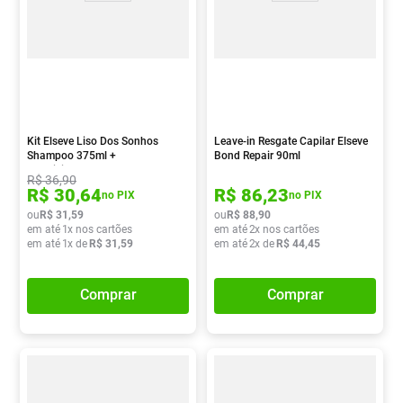
Kit Elseve Liso Dos Sonhos
Leave-in Resgate Capilar Elseve
Shampoo 375ml +
Bond Repair 90ml
Condicionador 170ml
R$
36
,
90
R$
30
,
64
R$
86
,
23
no PIX
no PIX
ou
R$
31
,
59
ou
R$
88
,
90
em até
1
x nos cartões
em até
2
x nos cartões
em até
1
x de
R$
31
,
59
em até
2
x de
R$
44
,
45
Comprar
Comprar