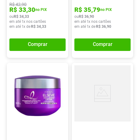
Condicionador 170ml
R$
42
,
90
R$
33
,
30
R$
35
,
79
no PIX
no PIX
ou
R$
34
,
33
ou
R$
36
,
90
em até
1
x nos cartões
em até
1
x nos cartões
em até
1
x de
R$
34
,
33
em até
1
x de
R$
36
,
90
Comprar
Comprar