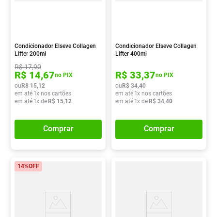
Condicionador Elseve Collagen
Condicionador Elseve Collagen
Lifter 200ml
Lifter 400ml
R$
17
,
90
R$
14
,
67
R$
33
,
37
no PIX
no PIX
ou
R$
15
,
12
ou
R$
34
,
40
em até
1
x nos cartões
em até
1
x nos cartões
em até
1
x de
R$
15
,
12
em até
1
x de
R$
34
,
40
Comprar
Comprar
14%
OFF