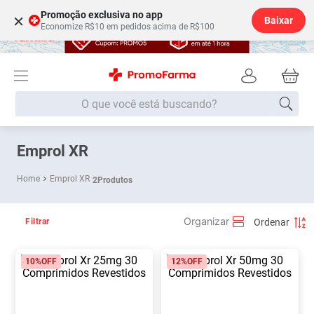
Promoção exclusiva no app
×
Baixar
Economize R$10 em pedidos acima de R$100
O que você está buscando?
Termos mais buscados
Emprol XR
Fralda
1
º
Emprol XR
2
Produtos
Lenço Umedecido
2
º
Medley
3
º
Filtrar
Fralda Xg
4
º
10%
OFF
12%
OFF
Fralda G
5
º
Shampoo
6
º
Desodorante
7
º