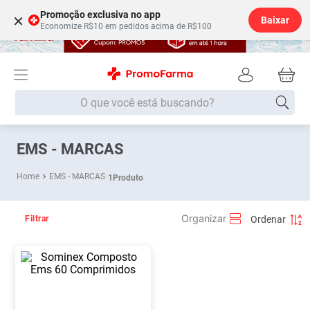
Promoção exclusiva no app
×
Baixar
Economize R$10 em pedidos acima de R$100
O que você está buscando?
Termos mais buscados
EMS - MARCAS
Fralda
1
º
EMS - MARCAS
1
Produto
Medley
2
º
Lenço Umedecido
3
º
Filtrar
Fralda Xg
4
º
Fralda G
5
º
Shampoo
6
º
Desodorante
7
º