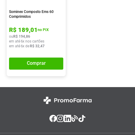
Absorvente
8
º
Sominex Composto Ems 60
Vitamina D
9
º
Comprimidos
Lavitan
10
º
R$
189
,
01
no PIX
ou
R$
194
,
86
em até
6
x nos cartões
em até
6
x de
R$
32
,
47
Comprar