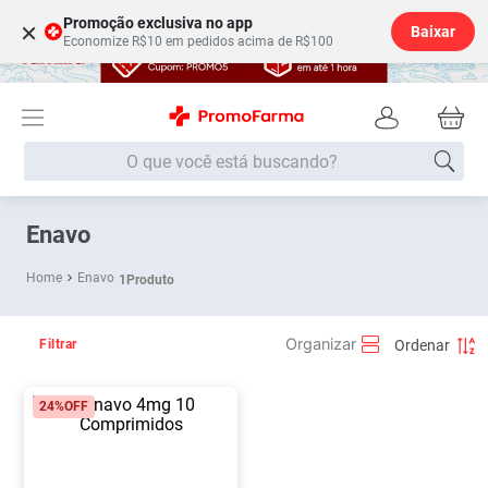
Promoção exclusiva no app
×
Baixar
Economize R$10 em pedidos acima de R$100
O que você está buscando?
Termos mais buscados
Enavo
Fralda
1
º
Enavo
1
Produto
Medley
2
º
Lenço Umedecido
3
º
Filtrar
Fralda Xg
4
º
24%
OFF
Fralda G
5
º
Shampoo
6
º
Desodorante
7
º