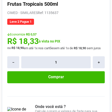
Frutas Tropicais 500ml
Absorvente
8
º
CIMED - SIMILARES
:
1135637
Pampers Confort Sec
9
º
Lavitan
Leve 2 Pague 1
10
º
Economize
R$ 0,57
R$
18
,
33
à vista no PIX
ou
R$
18
,
90
em até
1
x nos cartões
em até
1
x de
R$
18
,
90
sem juros
－
＋
Comprar
Onde você está ?
Calcule o prazo e valores de frete para sua