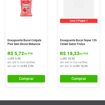
Leve 2 Pague 1
Enxaguante Bucal Colgate
Enxaguante Bucal Super 12h
Plax Sem Álcool Melancia
Cimed Sabor Frutas
60ml
Vermelhas 500ml
R$
5
,
72
R$
18
,
33
no PIX
no PIX
ou
R$
5
,
90
ou
R$
18
,
90
em até
1
x nos cartões
em até
1
x nos cartões
em até
1
x de
R$
5
,
90
em até
1
x de
R$
18
,
90
Comprar
Comprar