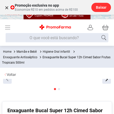
Promoção exclusiva no app
×
Baixar
Economize R$10 em pedidos acima de R$100
O que você está buscando?
Mamãe e Bebê
Higiene Oral infantil
Termos mais buscados
Enxaguante Antisséptico
Enxaguante Bucal Super 12h Cimed Sabor Frutas
Fralda
Tropicais 500ml
1
º
Lenço Umedecido
2
º
Voltar
Medley
3
º
Fralda Xg
4
º
Fralda G
5
º
Desodorante
6
º
Enxaguante Bucal Super 12h Cimed Sabor
Shampoo
7
º