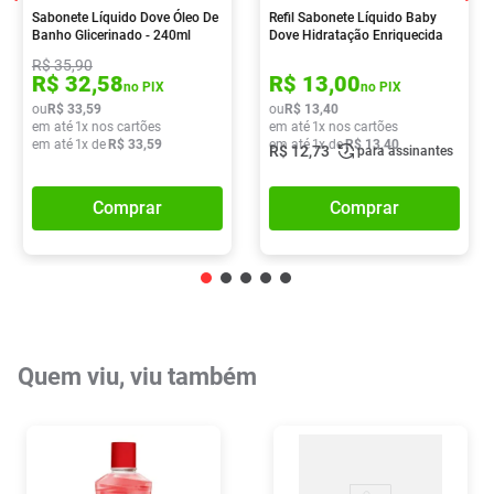
Sabonete Líquido Dove Óleo De
Refil Sabonete Líquido Baby
Banho Glicerinado - 240ml
Dove Hidratação Enriquecida
180ml
R$
35
,
90
R$
32
,
58
R$
13
,
00
no PIX
no PIX
ou
R$
33
,
59
ou
R$
13
,
40
em até
1
x nos cartões
em até
1
x nos cartões
em até
1
x de
R$
33
,
59
em até
1
x de
R$
13
,
40
R$
12
,
73
para assinantes
Comprar
Comprar
Quem viu, viu também