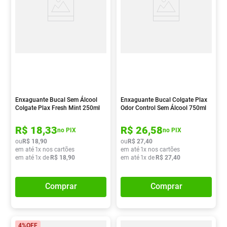
Enxaguante Bucal Sem Álcool
Enxaguante Bucal Colgate Plax
Colgate Plax Fresh Mint 250ml
Odor Control Sem Álcool 750ml
R$
18
,
33
R$
26
,
58
no PIX
no PIX
ou
R$
18
,
90
ou
R$
27
,
40
em até
1
x nos cartões
em até
1
x nos cartões
em até
1
x de
R$
18
,
90
em até
1
x de
R$
27
,
40
Comprar
Comprar
4%
OFF