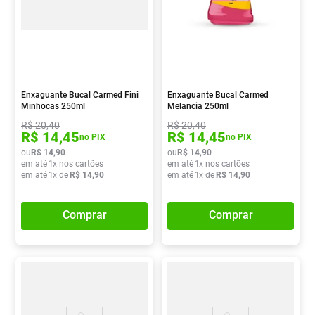
Enxaguante Bucal Carmed Fini
Enxaguante Bucal Carmed
Minhocas 250ml
Melancia 250ml
R$
20
,
40
R$
20
,
40
R$
14
,
45
R$
14
,
45
no PIX
no PIX
ou
R$
14
,
90
ou
R$
14
,
90
em até
1
x nos cartões
em até
1
x nos cartões
em até
1
x de
R$
14
,
90
em até
1
x de
R$
14
,
90
Comprar
Comprar