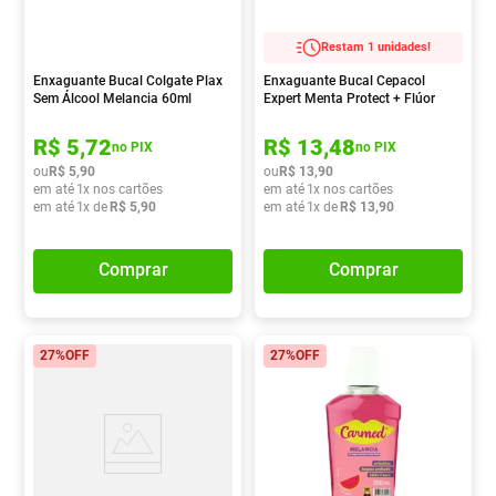
Restam 1 unidades!
Enxaguante Bucal Colgate Plax
Enxaguante Bucal Cepacol
Sem Álcool Melancia 60ml
Expert Menta Protect + Flúor
250ml
R$
5
,
72
R$
13
,
48
no PIX
no PIX
ou
R$
5
,
90
ou
R$
13
,
90
em até
1
x nos cartões
em até
1
x nos cartões
em até
1
x de
R$
5
,
90
em até
1
x de
R$
13
,
90
Comprar
Comprar
27%
OFF
27%
OFF