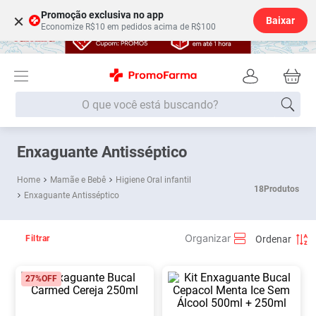
Promoção exclusiva no app
×
Baixar
Economize R$10 em pedidos acima de R$100
O que você está buscando?
Termos mais buscados
Enxaguante Antisséptico
Fralda
1
º
Mamãe e Bebê
Higiene Oral infantil
18
Produtos
Enxaguante Antisséptico
Medley
2
º
Lenço Umedecido
3
º
Filtrar
Fralda Xg
4
º
Fralda G
5
º
27%
OFF
Shampoo
6
º
Desodorante
7
º