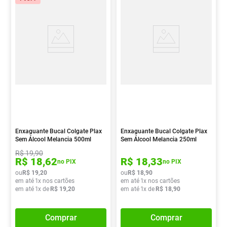
Enxaguante Bucal Colgate Plax
Enxaguante Bucal Colgate Plax
Sem Álcool Melancia 500ml
Sem Álcool Melancia 250ml
R$
19
,
90
R$
18
,
62
R$
18
,
33
no PIX
no PIX
ou
R$
19
,
20
ou
R$
18
,
90
em até
1
x nos cartões
em até
1
x nos cartões
em até
1
x de
R$
19
,
20
em até
1
x de
R$
18
,
90
Comprar
Comprar