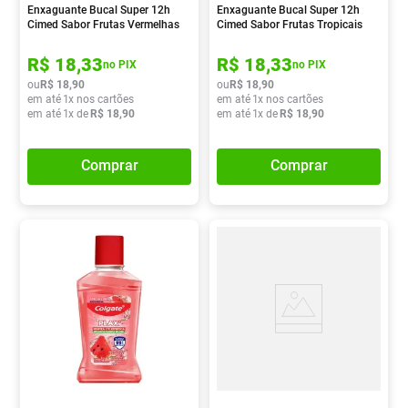
Enxaguante Bucal Super 12h
Enxaguante Bucal Super 12h
Cimed Sabor Frutas Vermelhas
Cimed Sabor Frutas Tropicais
500ml
500ml
R$
18
,
33
R$
18
,
33
no PIX
no PIX
ou
R$
18
,
90
ou
R$
18
,
90
em até
1
x nos cartões
em até
1
x nos cartões
em até
1
x de
R$
18
,
90
em até
1
x de
R$
18
,
90
Comprar
Comprar