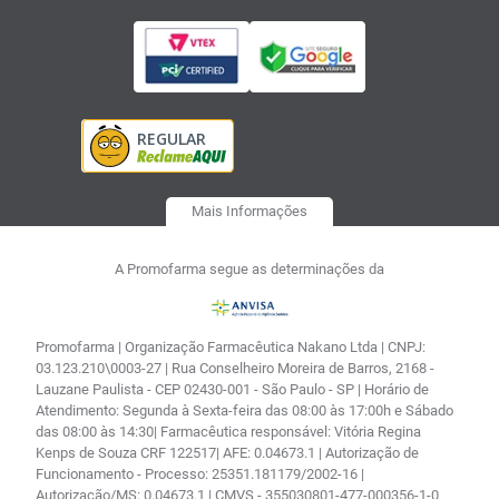
Mais Informações
A Promofarma segue as determinações da
Promofarma | Organização Farmacêutica Nakano Ltda | CNPJ:
03.123.210\0003-27 | Rua Conselheiro Moreira de Barros, 2168 -
Lauzane Paulista - CEP 02430-001 - São Paulo - SP | Horário de
Atendimento: Segunda à Sexta-feira das 08:00 às 17:00h e Sábado
das 08:00 às 14:30| Farmacêutica responsável: Vitória Regina
Kenps de Souza CRF 122517| AFE: 0.04673.1 | Autorização de
Funcionamento - Processo: 25351.181179/2002-16 |
Autorização/MS: 0.04673.1 | CMVS - 355030801-477-000356-1-0