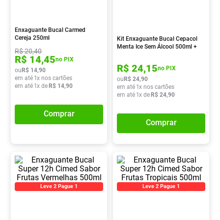
Absorvente
8
º
Lavitan
9
º
Enxaguante Bucal Carmed
Cereja 250ml
Kit Enxaguante Bucal Cepacol
Vitamina D
10
º
Menta Ice Sem Álcool 500ml +
R$
20
,
40
250ml
R$
14
,
45
no PIX
R$
24
,
15
no PIX
ou
R$
14
,
90
em até
1
x nos cartões
ou
R$
24
,
90
em até
1
x de
R$
14
,
90
em até
1
x nos cartões
em até
1
x de
R$
24
,
90
Comprar
Comprar
Leve 2 Pague 1
Leve 2 Pague 1