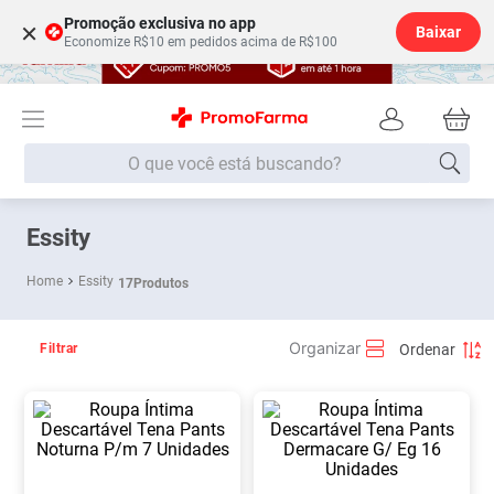
Promoção exclusiva no app
×
Baixar
Economize R$10 em pedidos acima de R$100
O que você está buscando?
Termos mais buscados
Essity
Fralda
1
º
Essity
17
Produtos
Medley
2
º
Lenço Umedecido
3
º
Filtrar
Fralda Xg
4
º
Fralda G
5
º
Shampoo
6
º
Desodorante
7
º