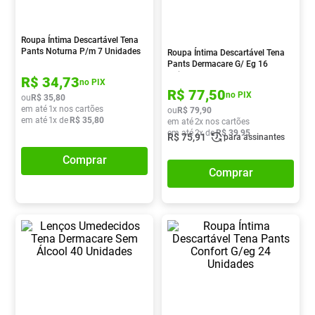
Absorvente
8
º
Lavitan
9
º
Roupa Íntima Descartável Tena
Pants Noturna P/m 7 Unidades
Roupa Íntima Descartável Tena
Vitamina D
10
º
Pants Dermacare G/ Eg 16
Unidades
R$
34
,
73
no PIX
R$
77
,
50
no PIX
ou
R$
35
,
80
em até
1
x nos cartões
ou
R$
79
,
90
em até
1
x de
R$
35
,
80
em até
2
x nos cartões
em até
2
x de
R$
39
,
95
R$
75
,
91
para assinantes
Comprar
Comprar