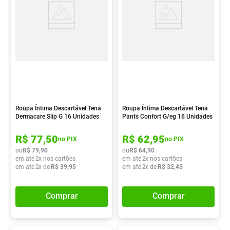
Roupa Íntima Descartável Tena
Roupa Íntima Descartável Tena
Dermacare Slip G 16 Unidades
Pants Confort G/eg 16 Unidades
R$
77
,
50
R$
62
,
95
no PIX
no PIX
ou
R$
79
,
90
ou
R$
64
,
90
em até
2
x nos cartões
em até
2
x nos cartões
em até
2
x de
R$
39
,
95
em até
2
x de
R$
32
,
45
Comprar
Comprar