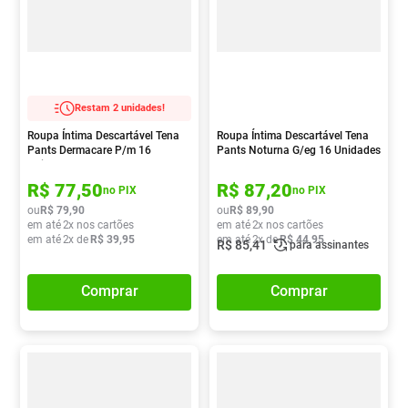
Restam 2 unidades!
Roupa Íntima Descartável Tena
Roupa Íntima Descartável Tena
Pants Dermacare P/m 16
Pants Noturna G/eg 16 Unidades
Unidades
R$
77
,
50
R$
87
,
20
no PIX
no PIX
ou
R$
79
,
90
ou
R$
89
,
90
em até
2
x nos cartões
em até
2
x nos cartões
em até
2
x de
R$
39
,
95
em até
2
x de
R$
44
,
95
R$
85
,
41
para assinantes
Comprar
Comprar