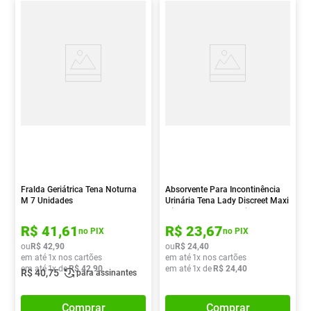
Fralda Geriátrica Tena Noturna
Absorvente Para Incontinência
M 7 Unidades
Urinária Tena Lady Discreet Maxi
Night Sem Abas 6 Unidades
R$
41
,
61
R$
23
,
67
no PIX
no PIX
ou
R$
42
,
90
ou
R$
24
,
40
em até
1
x nos cartões
em até
1
x nos cartões
em até
1
x de
R$
42
,
90
em até
1
x de
R$
24
,
40
R$
40
,
75
para assinantes
Comprar
Comprar