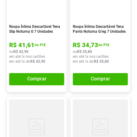
Roupa Íntima Descartável Tena
Roupa Íntima Descartável Tena
Slip Noturna G 7 Unidades
Pants Noturna G/eg 7 Unidades
R$
41
,
61
R$
34
,
73
no PIX
no PIX
ou
R$
42
,
90
ou
R$
35
,
80
em até
1
x nos cartões
em até
1
x nos cartões
em até
1
x de
R$
42
,
90
em até
1
x de
R$
35
,
80
Comprar
Comprar