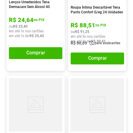
Lenços Umedecidos Tena
Dermacare Sem Álcool 40
Roupa Íntima Descartável Tena
Unidades
Pants Confort G/eg 24 Unidades
R$
24
,
64
no PIX
R$
88
,
51
no PIX
ou
R$
25
,
40
em até
1
x nos cartões
ou
R$
91
,
25
em até
1
x de
R$
25
,
40
em até
3
x nos cartões
em até
3
x de
R$
30
,
41
R$
86
,
69
para assinantes
Comprar
Comprar