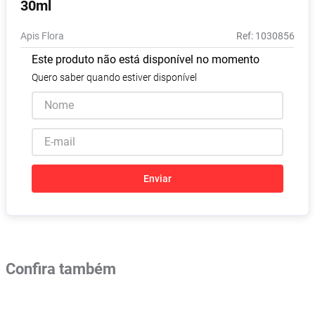
30ml
Pampers Confort Sec
8
º
Apis Flora
:
1030856
Vitamina D
9
º
Este produto não está disponível no momento
Soro Fisiológico
10
º
Quero saber quando estiver disponível
Enviar
Confira também