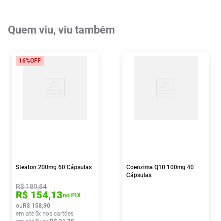
Quem viu, viu também
16%
OFF
Steaton 200mg 60 Cápsulas
Coenzima Q10 100mg 40
Cápsulas
R$
189
,
84
R$
154
,
13
no PIX
ou
R$
158
,
90
em até
5
x nos cartões