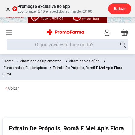
Promoção exclusiva no app
×
Baixar
Economize R$10 em pedidos acima de R$100
O que você está buscando?
Vitaminas e Suplementos
Vitaminas e Saúde
Termos mais buscados
Funcionais e Fitoterápicos
Extrato De Própolis, Romã E Mel Apis Flora
Fralda
30ml
1
º
Lenço Umedecido
2
º
Voltar
Medley
3
º
Fralda Xg
4
º
Fralda G
5
º
Desodorante
6
º
Extrato De Própolis, Romã E Mel Apis Flora
Shampoo
7
º