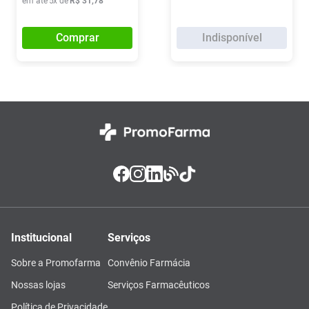
em até
5
x de
R$
31
,
78
Comprar
Indisponível
Institucional
Serviços
Sobre a Promofarma
Convênio Farmácia
Nossas lojas
Serviços Farmacêuticos
Política de Privacidade