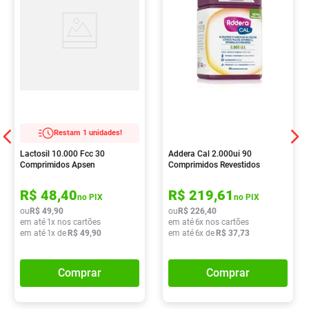
Restam 1 unidades!
Lactosil 10.000 Fcc 30
Addera Cal 2.000ui 90
Comprimidos Apsen
Comprimidos Revestidos
R$
48
,
40
R$
219
,
61
no PIX
no PIX
ou
R$
49
,
90
ou
R$
226
,
40
em até
1
x nos cartões
em até
6
x nos cartões
em até
1
x de
R$
49
,
90
em até
6
x de
R$
37
,
73
Comprar
Comprar