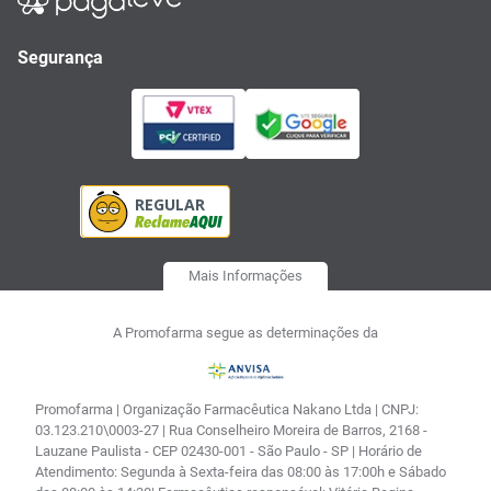
Segurança
Mais Informações
A Promofarma segue as determinações da
Promofarma | Organização Farmacêutica Nakano Ltda | CNPJ:
03.123.210\0003-27 | Rua Conselheiro Moreira de Barros, 2168 -
Lauzane Paulista - CEP 02430-001 - São Paulo - SP | Horário de
Atendimento: Segunda à Sexta-feira das 08:00 às 17:00h e Sábado