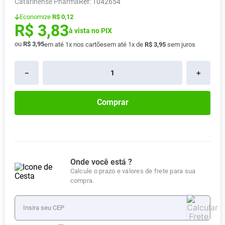
Catarinense Pharma
:
1042654
Absorvente
8
º
Economize
R$ 0,12
R$
3
,
83
Vitamina D
9
º
à vista no PIX
Lavitan
10
º
ou
R$
3
,
95
em até
1
x nos cartões
em até
1
x de
R$
3
,
95
sem juros
－
＋
Comprar
Onde você está ?
Calcule o prazo e valores de frete para sua
compra.