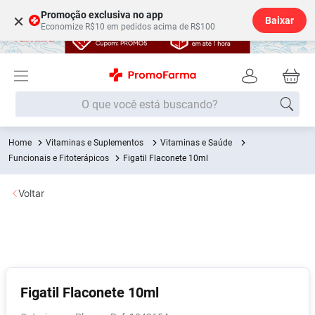
Promoção exclusiva no app
×
Baixar
Economize R$10 em pedidos acima de R$100
O que você está buscando?
Vitaminas e Suplementos
Vitaminas e Saúde
Termos mais buscados
Funcionais e Fitoterápicos
Figatil Flaconete 10ml
Fralda
1
º
Voltar
Medley
2
º
Lenço Umedecido
3
º
Fralda Xg
4
º
Fralda G
5
º
Shampoo
6
º
Figatil Flaconete 10ml
Desodorante
7
º