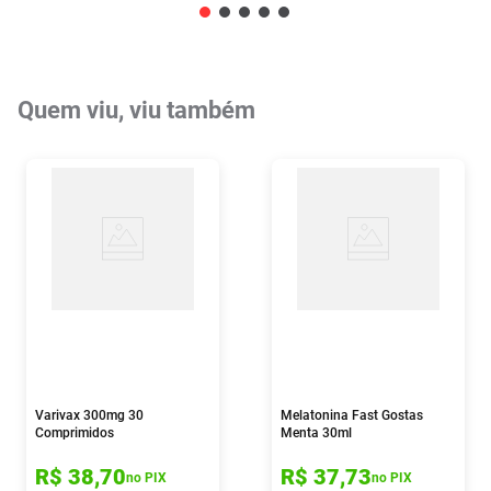
Quem viu, viu também
Varivax 300mg 30
Melatonina Fast Gostas
Comprimidos
Menta 30ml
R$
38
,
70
R$
37
,
73
no PIX
no PIX