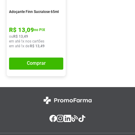
Absorvente
8
º
Adoçante Finn Sucralose 65ml
Pampers Confort Sec
9
º
Lavitan
10
º
R$
13
,
09
no PIX
ou
R$
13
,
49
em até
1
x nos cartões
em até
1
x de
R$
13
,
49
Comprar