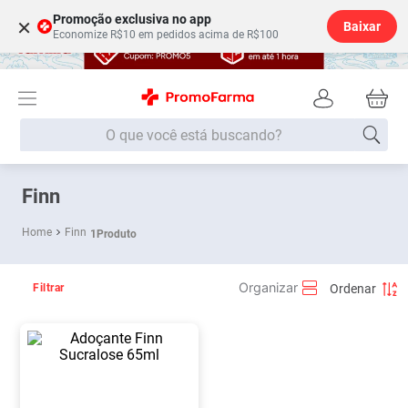
Promoção exclusiva no app
×
Baixar
Economize R$10 em pedidos acima de R$100
O que você está buscando?
Termos mais buscados
Finn
Fralda
1
º
Finn
1
Produto
Lenço Umedecido
2
º
Medley
3
º
Filtrar
Fralda Xg
4
º
Fralda G
5
º
Desodorante
6
º
Shampoo
7
º