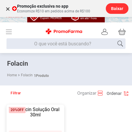
Promoção exclusiva no app
×
Baixar
Economize R$10 em pedidos acima de R$100
O que você está buscando?
Termos mais buscados
Folacin
Fralda
1
º
Folacin
1
Produto
Medley
2
º
Lenço Umedecido
3
º
Filtrar
Fralda Xg
4
º
20%
OFF
Fralda G
5
º
Shampoo
6
º
Desodorante
7
º