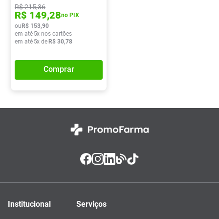
R$
215
,
36
R$
149
,
28
no PIX
ou
R$
153
,
90
em até
5
x nos cartões
em até
5
x de
R$
30
,
78
Comprar
Institucional
Serviços