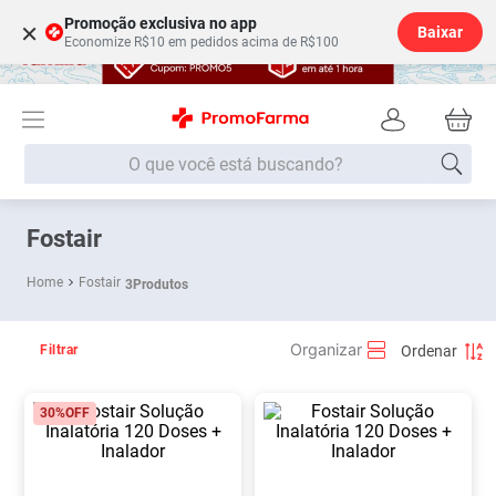
Promoção exclusiva no app
×
Baixar
Economize R$10 em pedidos acima de R$100
O que você está buscando?
Termos mais buscados
Fostair
Fralda
1
º
Fostair
3
Produtos
Lenço Umedecido
2
º
Medley
3
º
Filtrar
Fralda Xg
4
º
30%
OFF
Fralda G
5
º
Shampoo
6
º
Desodorante
7
º