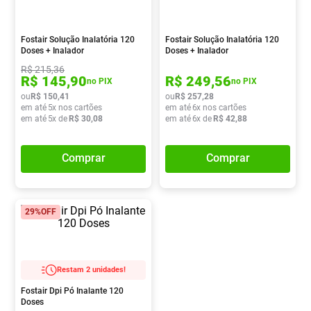
Vitamina D
8
º
Absorvente
9
º
Fostair Solução Inalatória 120
Fostair Solução Inalatória 120
Doses + Inalador
Doses + Inalador
Lavitan
10
º
R$
215
,
36
R$
145
,
90
R$
249
,
56
no PIX
no PIX
ou
R$
150
,
41
ou
R$
257
,
28
em até
5
x nos cartões
em até
6
x nos cartões
em até
5
x de
R$
30
,
08
em até
6
x de
R$
42
,
88
Comprar
Comprar
29%
OFF
Restam 2 unidades!
Fostair Dpi Pó Inalante 120
Doses