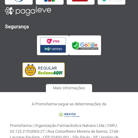
Segurança
Mais Informações
A Promofarma segue as determinações da
Promofarma | Organização Farmacêutica Nakano Ltda | CNPJ:
03.123.210\0003-27 | Rua Conselheiro Moreira de Barros, 2168 -
Lauzane Paulista - CEP 02430-001 - São Paulo - SP | Horário de