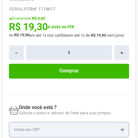
Pampers Confort Sec
8
º
GERIALIFE
:
1118617
Vitamina D
9
º
Economize
R$ 0,60
R$
19
,
30
Soro Fisiológico
à vista no PIX
10
º
ou
R$
19
,
90
em até
1
x nos cartões
em até
1
x de
R$
19
,
90
sem juros
－
＋
Comprar
Onde você está ?
Calcule o prazo e valores de frete para sua compra.