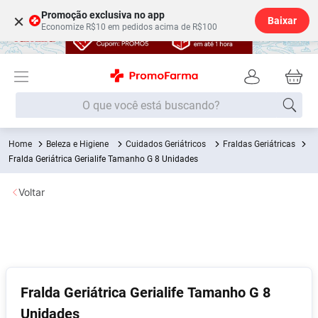
Promoção exclusiva no app
×
Baixar
Economize R$10 em pedidos acima de R$100
O que você está buscando?
Beleza e Higiene
Cuidados Geriátricos
Fraldas Geriátricas
Termos mais buscados
Fralda Geriátrica Gerialife Tamanho G 8 Unidades
Fralda
1
º
Voltar
Lenço Umedecido
2
º
Medley
3
º
Fralda Xg
4
º
Fralda G
5
º
Desodorante
6
º
Fralda Geriátrica Gerialife Tamanho G 8
Unidades
Shampoo
7
º