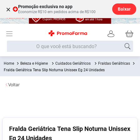
Promoção exclusiva no app
×
Baixar
Economize R$10 em pedidos acima de R$100
O que você está buscando?
Beleza e Higiene
Cuidados Geriátricos
Fraldas Geriátricas
Termos mais buscados
Fralda Geriátrica Tena Slip Noturna Unissex Eg 24 Unidades
Fralda
1
º
Voltar
Lenço Umedecido
2
º
Medley
3
º
Fralda Xg
4
º
Fralda G
5
º
Desodorante
6
º
Fralda Geriátrica Tena Slip Noturna Unissex
Eg 24 Unidades
Shampoo
7
º