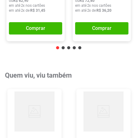
ou
R$
62
,
90
ou
R$
72
,
40
em até
2
x nos cartões
em até
2
x nos cartões
em até
2
x de
R$
31
,
45
em até
2
x de
R$
36
,
20
Comprar
Comprar
Quem viu, viu também