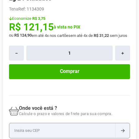
Pampers Confort Sec
8
º
Tena
:
1134309
Vitamina D
9
º
Economize
R$ 3,75
R$
121
,
15
Soro Fisiológico
à vista no PIX
10
º
ou
R$
124
,
90
em até
4
x nos cartões
em até
4
x de
R$
31
,
22
sem juros
－
＋
Comprar
Onde você está ?
Calcule o prazo e valores de frete para sua compra.