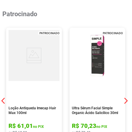
Patrocinado
PATROCINADO
PATROCINADO
Loção Antiqueda Imecap Hair
Ultra Sérum Facial Simple
Max 100ml
Organic Ácido Salicílico 30ml
R$
61
,
01
R$
70
,
23
no PIX
no PIX