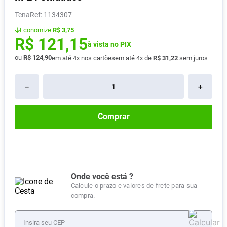
Absorvente
8
º
Tena
:
1134307
Pampers Confort Sec
9
º
Economize
R$ 3,75
R$
121
,
15
Lavitan
à vista no PIX
10
º
ou
R$
124
,
90
em até
4
x nos cartões
em até
4
x de
R$
31
,
22
sem juros
－
＋
Comprar
Onde você está ?
Calcule o prazo e valores de frete para sua
compra.