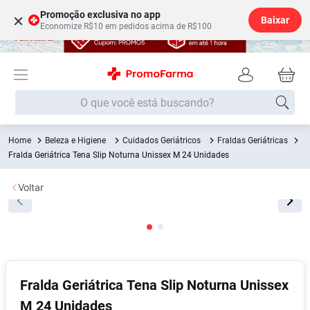
Promoção exclusiva no app
×
Baixar
Economize R$10 em pedidos acima de R$100
O que você está buscando?
Beleza e Higiene
Cuidados Geriátricos
Fraldas Geriátricas
Termos mais buscados
Fralda Geriátrica Tena Slip Noturna Unissex M 24 Unidades
Fralda
1
º
Voltar
Lenço Umedecido
2
º
Medley
3
º
Fralda Xg
4
º
Fralda G
5
º
Desodorante
6
º
Fralda Geriátrica Tena Slip Noturna Unissex
M 24 Unidades
Shampoo
7
º