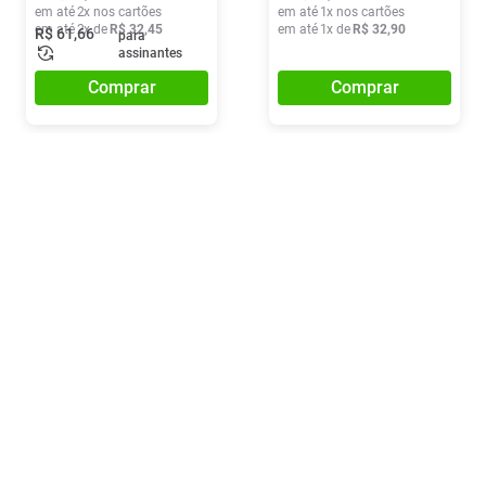
em até
2
x nos cartões
em até
1
x nos cartões
em até
2
x de
R$
32
,
45
em até
1
x de
R$
32
,
90
R$
61
,
66
para
assinantes
Comprar
Comprar