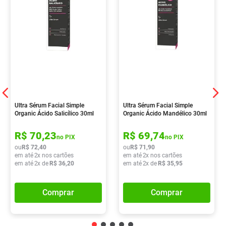
Ultra Sérum Facial Simple
Ultra Sérum Facial Simple
Organic Ácido Salicílico 30ml
Organic Ácido Mandélico 30ml
R$
70
,
23
R$
69
,
74
no PIX
no PIX
ou
R$
72
,
40
ou
R$
71
,
90
em até
2
x nos cartões
em até
2
x nos cartões
em até
2
x de
R$
36
,
20
em até
2
x de
R$
35
,
95
Comprar
Comprar