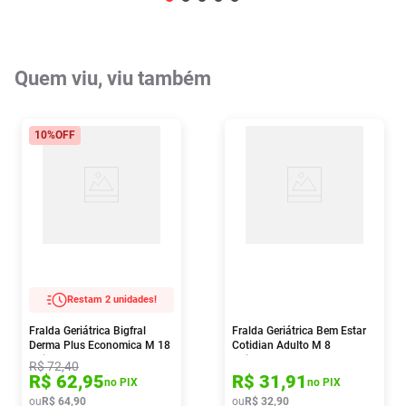
Quem viu, viu também
10%
OFF
Restam 2 unidades!
Fralda Geriátrica Bigfral
Fralda Geriátrica Bem Estar
Derma Plus Economica M 18
Cotidian Adulto M 8
Unidades
Unidades
R$
72
,
40
R$
62
,
95
R$
31
,
91
no PIX
no PIX
ou
R$
64
,
90
ou
R$
32
,
90