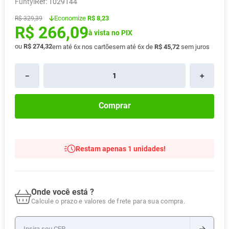
Funtyl
:
1029144
Absorvente
8
º
Economize
R$ 8,23
R$
329
,
39
R$
266
,
09
Vitamina D
9
º
à vista no PIX
Lavitan
10
º
ou
R$
274
,
32
em até
6
x nos cartões
em até
6
x de
R$
45
,
72
sem juros
－
＋
Comprar
Restam apenas 1 unidades!
Onde você está ?
Calcule o prazo e valores de frete para sua compra.