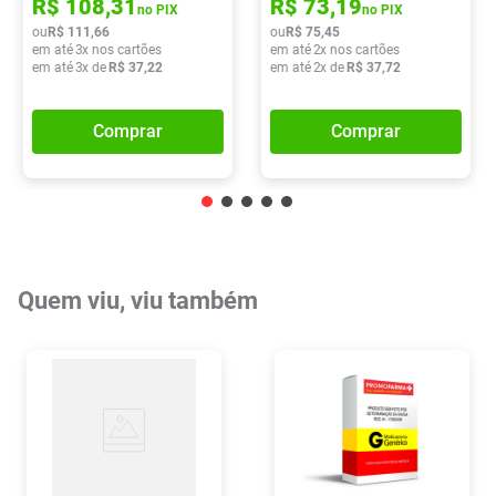
R$
108
,
31
R$
73
,
19
no PIX
no PIX
ou
R$
111
,
66
ou
R$
75
,
45
em até
3
x nos cartões
em até
2
x nos cartões
em até
3
x de
R$
37
,
22
em até
2
x de
R$
37
,
72
Comprar
Comprar
Quem viu, viu também