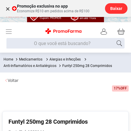
Promoção exclusiva no app
×
Baixar
Economize R$10 em pedidos acima de R$100
O que você está buscando?
Medicamentos
Alergias e Infecções
Termos mais buscados
Anti-Inflamatórios e Antialérgicos
Funtyl 250mg 28 Comprimidos
Fralda
1
º
Voltar
Medley
2
º
17%
OFF
Lenço Umedecido
3
º
Fralda Xg
4
º
Fralda G
5
º
Shampoo
6
º
Funtyl 250mg 28 Comprimidos
Desodorante
7
º