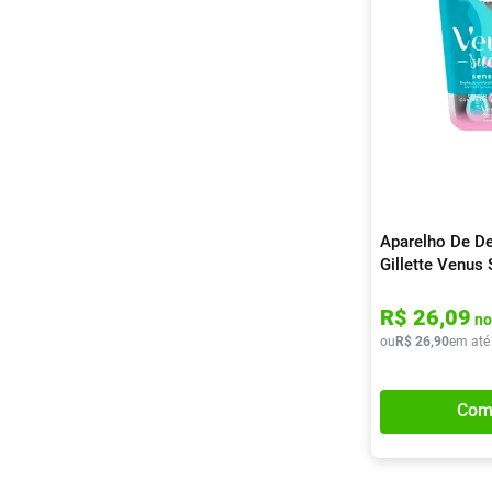
Aparelho De De
Gillette Venus 
2 Unidades
R$
26
,
09
no
ou
R$
26
,
90
em até
Com