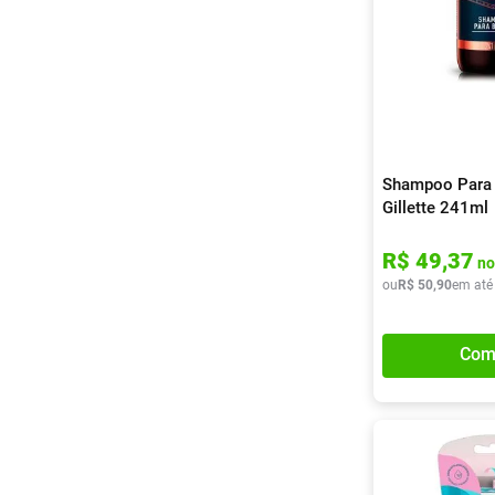
Shampoo Para 
Gillette 241ml
R$
49
,
37
no
ou
R$
50
,
90
em até
Com