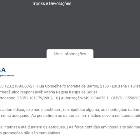
Trocas e Devoluções
Mais Informações
.123.210\0003-27 | Rua Conselheiro Moreira de Barros, 2168 - Lauzane Paulista
armacêutico responsável: Vitória Regina Kenps de Souza
 Processo: 25351.181179/2002-16 | Autorização/MS: 0.04673.1 | CMVS - 35503
a automedicação e não substituem, em hipótese alguma, as orientações dadas p
tamento adequado. Ao persistirem os sintomas, um médico deverá ser consultad
nternet e até durarem os estoques. | As fotos contidas em nosso site são meram
ras promoções não são cumulativos.