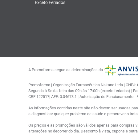
Exceto Feriados
A Promofarma segue as determinações da
Promofarma | Organização Farmacêutica Nakano Ltda | CNPJ: 03
Segunda à Sexta-feira das 09h às 17:00h (exceto feriados) | F
CRF 122517| AFE: 0.04673.1 | Autorização de Funcionamento -
As informações contidas neste site não devem ser usadas par
a diagnosticar qualquer problema de saúde e prescrever o tra
Os preços e as promoções são válidos apenas para compras via i
alterações no decorrer do dia. Desconto à vista, cupons e out