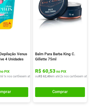
 Depilação Venus
Balm Para Barba King C.
ive 4 Unidades
Gillette 75ml
R$
60
,
53
no PIX
no PIX
té
1
x nos cartões
em até
1
x de
ou
R$
R$
62
33
,
40
,
40
em até
2
x nos cartões
em até
2
x de
R$
31
,
20
mprar
Comprar