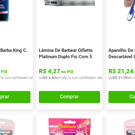
Barba King C.
Lâmina De Barbear Gillette
Aparelho De 
Platinum Duplo Fio Com 5
Descartável 
Unidades
Proteção 2 
R$
4
,
27
R$
21
,
24
 PIX
no PIX
1
x nos cartões
em até
1
x de
ou
R$
R$
4
50
,
40
,
90
em até
1
x nos cartões
em até
1
x de
ou
R$
R$
4
21
,
40
,
90
em a
prar
Comprar
Co