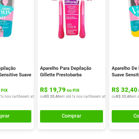
pilação
Aparelho Para Depilação
Aparelho De
Sensitive Suave
Gillette Prestobarba
Suave Sensit
Ultragrip3 2 Unidades
R$
19
,
79
R$
32
,
40
 PIX
no PIX
1
x nos cartões
em até
1
x de
ou
R$
R$
20
26
,
40
,
90
em até
1
x nos cartões
em até
1
x de
ou
R$
R$
33
20
,
40
,
40
em a
prar
Comprar
Co