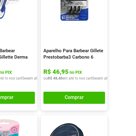
Barbear
Aparelho Para Barbear Gillete
Gillette Derma
Prestobarba3 Carbono 6
Unidades
Unidades
R$
46
,
95
no PIX
no PIX
té
1
x nos cartões
em até
1
x de
ou
R$
R$
48
21
,
40
,
90
em até
1
x nos cartões
em até
1
x de
R$
48
,
40
mprar
Comprar