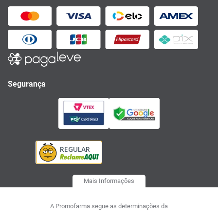
Segurança
Mais Informações
A Promofarma segue as determinações da