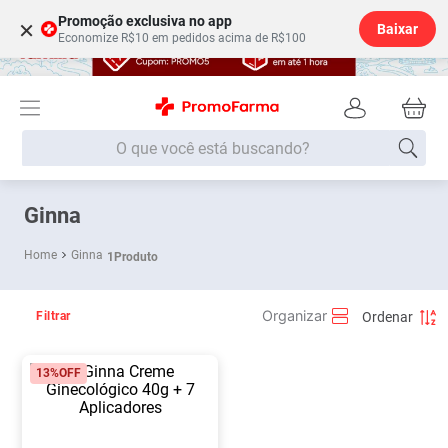
Promoção exclusiva no app
×
Baixar
Economize R$10 em pedidos acima de R$100
O que você está buscando?
Termos mais buscados
Ginna
Fralda
1
º
Ginna
1
Produto
Medley
2
º
Lenço Umedecido
3
º
Filtrar
Fralda Xg
4
º
13%
OFF
Fralda G
5
º
Shampoo
6
º
Desodorante
7
º