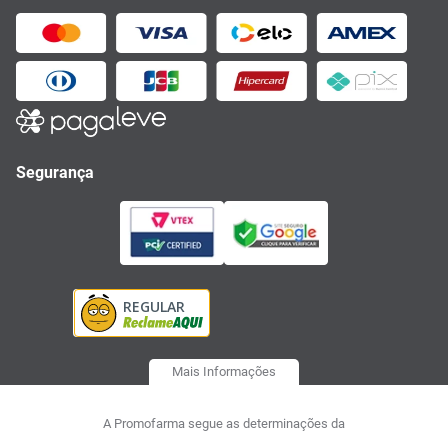
Segurança
Mais Informações
A Promofarma segue as determinações da