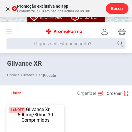
Promoção exclusiva no app
×
Baixar
Economize R$10 em pedidos acima de R$100
O que você está buscando?
Termos mais buscados
Glivance XR
Fralda
1
º
Glivance XR
1
Produto
Lenço Umedecido
2
º
Medley
3
º
Filtrar
Fralda Xg
4
º
14%
OFF
Fralda G
5
º
Desodorante
6
º
Shampoo
7
º