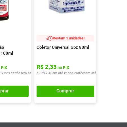
Restam 1 unidades!
ção
Coletor Universal Gpz 80ml
 100ml
R$
2
,
33
 PIX
no PIX
1
x nos cartões
em até
1
x de
ou
R$
R$
2
20
,
40
,
40
em até
1
x nos cartões
em até
1
x de
R$
2
,
40
prar
Comprar