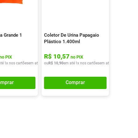
Tudo
Tiras para Teste
Lenços e Toalhas
Talcos
Esponjas
Umedecidas
Ver Tudo
Ver Tudo
Ver Tudo
Protetor de Colchão
a Grande 1
Coletor De Urina Papagaio
Roupas Íntimas
Plástico 1.400ml
Ver Tudo
R$
10
,
57
no PIX
no PIX
té
1
x nos cartões
em até
1
x de
ou
R$
R$
10
21
,
90
,
40
em até
1
x nos cartões
em até
1
x de
R$
10
,
90
mprar
Comprar