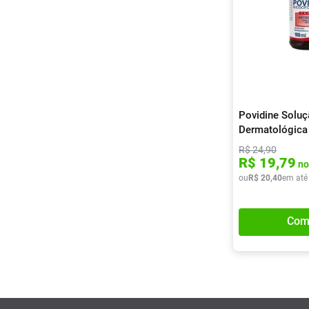
Povidine Solu
Dermatológica
R$
24
,
90
R$
19
,
79
no
ou
R$
20
,
40
em até
Com