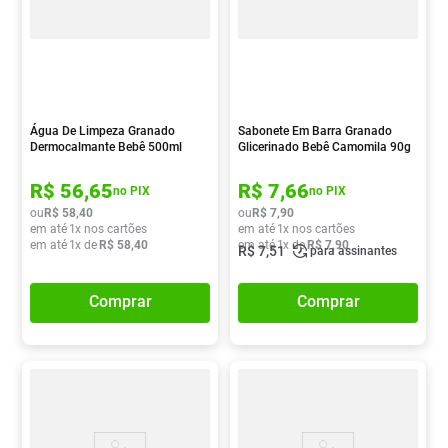
Água De Limpeza Granado
Sabonete Em Barra Granado
Dermocalmante Bebê 500ml
Glicerinado Bebê Camomila 90g
R$
56
,
65
R$
7
,
66
no PIX
no PIX
ou
R$
58
,
40
ou
R$
7
,
90
em até
1
x nos cartões
em até
1
x nos cartões
em até
1
x de
R$
58
,
40
em até
1
x de
R$
7
,
90
R$
7
,
51
para assinantes
Comprar
Comprar