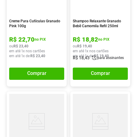
Creme Para Cutículas Granado
Shampoo Relaxante Granado
Pink 100g
Bebê Camomila Refil 250ml
R$
22
,
70
R$
18
,
82
no PIX
no PIX
ou
R$
23
,
40
ou
R$
19
,
40
em até
1
x nos cartões
em até
1
x nos cartões
em até
1
x de
R$
23
,
40
em até
1
x de
R$
19
,
40
R$
18
,
43
para assinantes
Comprar
Comprar