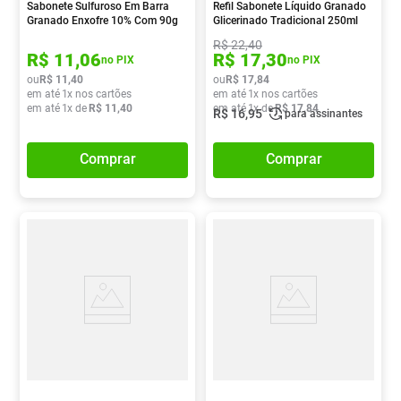
Sabonete Sulfuroso Em Barra
Refil Sabonete Líquido Granado
Granado Enxofre 10% Com 90g
Glicerinado Tradicional 250ml
R$
22
,
40
R$
11
,
06
R$
17
,
30
no PIX
no PIX
ou
R$
11
,
40
ou
R$
17
,
84
em até
1
x nos cartões
em até
1
x nos cartões
em até
1
x de
R$
11
,
40
em até
1
x de
R$
17
,
84
R$
16
,
95
para assinantes
Comprar
Comprar