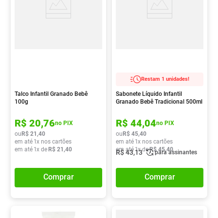
Restam 1 unidades!
Talco Infantil Granado Bebê
Sabonete Líquido Infantil
100g
Granado Bebê Tradicional 500ml
R$
20
,
76
R$
44
,
04
no PIX
no PIX
ou
R$
21
,
40
ou
R$
45
,
40
em até
1
x nos cartões
em até
1
x nos cartões
em até
1
x de
R$
21
,
40
em até
1
x de
R$
45
,
40
R$
43
,
13
para assinantes
Comprar
Comprar