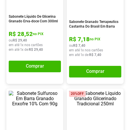
Absorvente
8
º
Pampers Confort Sec
9
º
Sabonete Líquido De Glicerina
Granado Erva-doce Com 300ml
Sabonete Granado Terrapeutics
Lavitan
10
º
Castanha Do Brasil Em Barra
Com 90g
R$
28
,
52
no PIX
R$
7
,
18
no PIX
ou
R$
29
,
40
em até
1
x nos cartões
ou
R$
7
,
40
em até
1
x de
R$
29
,
40
em até
1
x nos cartões
em até
1
x de
R$
7
,
40
Comprar
Comprar
20%
OFF