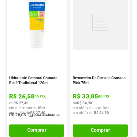
Hidratante Corporal Granado
Removedor De Esmalte Granado
Bebê Tradicional 120ml
Pink 75ml
R$
26
,
58
R$
33
,
85
no PIX
no PIX
ou
R$
27
,
40
ou
R$
34
,
90
em até
1
x nos cartões
em até
1
x nos cartões
em até
1
x de
R$
27
,
40
em até
1
x de
R$
34
,
90
R$
26
,
03
para assinantes
Comprar
Comprar