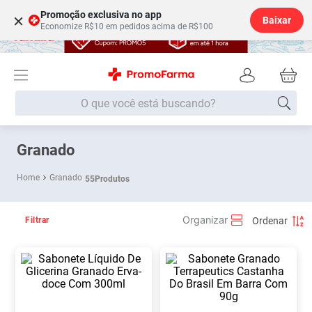
Promoção exclusiva no app
×
Baixar
Economize R$10 em pedidos acima de R$100
O que você está buscando?
Termos mais buscados
Granado
Fralda
1
º
Granado
55
Produtos
Lenço Umedecido
2
º
Medley
3
º
Filtrar
Fralda Xg
4
º
Fralda G
5
º
Desodorante
6
º
Shampoo
7
º