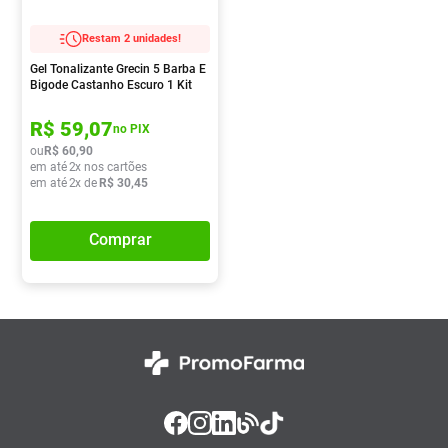
Restam 2 unidades!
Gel Tonalizante Grecin 5 Barba E
Bigode Castanho Escuro 1 Kit
R$
59
,
07
no PIX
ou
R$
60
,
90
em até
2
x nos cartões
em até
2
x de
R$
30
,
45
Comprar