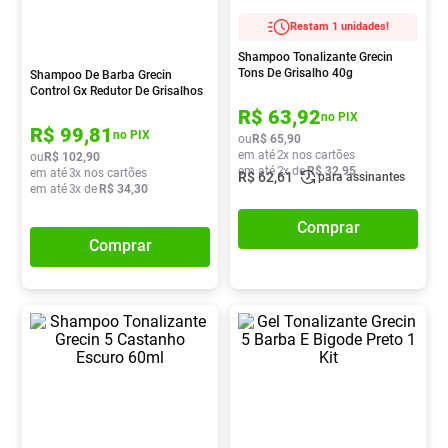
Absorvente
8
º
Restam 1 unidades!
Vitamina D
9
º
Shampoo Tonalizante Grecin
Tons De Grisalho 40g
Shampoo De Barba Grecin
Lavitan
10
º
Control Gx Redutor De Grisalhos
118ml
R$
63
,
92
no PIX
R$
99
,
81
no PIX
ou
R$
65
,
90
em até
2
x nos cartões
ou
R$
102
,
90
em até
2
x de
R$
32
,
95
em até
3
x nos cartões
R$
62
,
61
para assinantes
em até
3
x de
R$
34
,
30
Comprar
Comprar