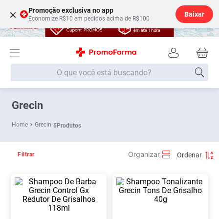
Promoção exclusiva no app
×
Baixar
Economize R$10 em pedidos acima de R$100
O que você está buscando?
Termos mais buscados
Grecin
Fralda
1
º
Grecin
5
Produtos
Medley
2
º
Lenço Umedecido
3
º
Filtrar
Fralda Xg
4
º
Fralda G
5
º
Shampoo
6
º
Desodorante
7
º