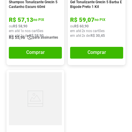
Shampoo Tonalizante Grecin 5
Gel Tonalizante Grecin 5 Barba E
Castanho Escuro 60ml
Bigode Preto 1 Kit
R$
57
,
13
R$
59
,
07
no PIX
no PIX
ou
R$
58
,
90
ou
R$
60
,
90
em até
1
x nos cartões
em até
2
x nos cartões
em até
1
x de
R$
58
,
90
em até
2
x de
R$
30
,
45
R$
55
,
96
para assinantes
Comprar
Comprar