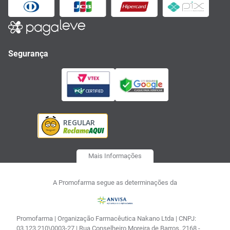
Segurança
Mais Informações
A Promofarma segue as determinações da
Promofarma | Organização Farmacêutica Nakano Ltda | CNPJ:
03.123.210\0003-27 | Rua Conselheiro Moreira de Barros, 2168 -