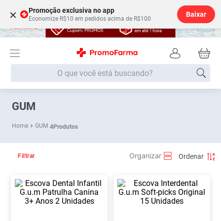
Promoção exclusiva no app
×
Baixar
Economize R$10 em pedidos acima de R$100
O que você está buscando?
Termos mais buscados
GUM
Fralda
1
º
GUM
4
Produtos
Lenço Umedecido
2
º
Medley
3
º
Filtrar
Fralda Xg
4
º
Fralda G
5
º
Desodorante
6
º
Shampoo
7
º