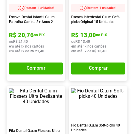
Pampers Confort Sec
8
º
Restam 1 unidades!
Restam 1 unidades!
Vitamina D
9
º
Escova Dental Infantil G.u.m
Escova Interdental G.u.m Soft-
Patrulha Canina 3+ Anos 2
picks Original 15 Unidades
Soro Fisiológico
10
º
Unidades
R$
20
,
76
R$
13
,
00
no PIX
no PIX
ou
R$
21
,
40
ou
R$
13
,
40
em até
1
x nos cartões
em até
1
x nos cartões
em até
1
x de
R$
21
,
40
em até
1
x de
R$
13
,
40
Comprar
Comprar
Fio Dental G.u.m Soft-picks 40
Unidades
Fita Dental G.u.m Flossers Ultra