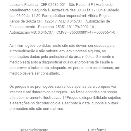
Lauzane Paulista - CEP 02430-001 - São Paulo - SP | Horário de
Atendimento: Segunda à Sexta-feira das 08:00 às 17:00h e Sábado
das 08:00 às 14:30| Farmacêutica responsável: Vitória Regina
Kenps de Souza CRF 122517| AFE: 0.04673.1 | Autorização de
Funcionamento - Processo: 25351.181179/2002-16 |
Autorização/MS: 0.04673.1 | CMVS - 355030801-477-000356-1-0
As informações contidas neste site não devem ser usadas para
automedicação e não substituem, em hipótese alguma, as
orientações dadas pelo profissional da área médica. Somente o
médico está apto a diagnosticar qualquer problema de saúde e
prescrever o tratamento adequado. Ao persistirem os sintomas, um
médico deverá ser consultado.
Os preços e as promoções são válidos apenas para compras via
internet e até durarem os estoques. | As fotos contidas em nosso
site são meramente ilustrativas. | *Preços e disponibilidade sujeitos
a alterações no decorrer do dia. Desconto à vista, cupons e outras
promoções não são cumulativos.
Desenvolvimento
Plataforma