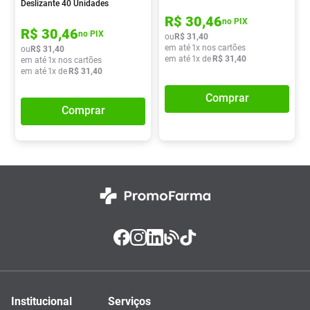
Deslizante 40 Unidades
R$
30
,
46
no PIX
R$
30
,
46
no PIX
ou
R$
31
,
40
em até
1
x nos cartões
ou
R$
31
,
40
em até
1
x de
R$
31
,
40
em até
1
x nos cartões
em até
1
x de
R$
31
,
40
Comprar
Comprar
Institucional
Serviços