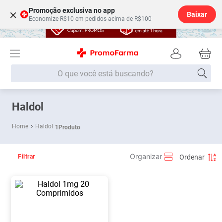
Promoção exclusiva no app
×
Baixar
Economize R$10 em pedidos acima de R$100
O que você está buscando?
Termos mais buscados
Haldol
Fralda
1
º
Haldol
1
Produto
Medley
2
º
Lenço Umedecido
3
º
Filtrar
Fralda Xg
4
º
Fralda G
5
º
Shampoo
6
º
Desodorante
7
º