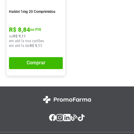
Absorvente
8
º
Haldol 1mg 20 Comprimidos
Vitamina D
9
º
Lavitan
10
º
R$
8
,
84
no PIX
ou
R$
9
,
11
em até
1
x nos cartões
em até
1
x de
R$
9
,
11
Comprar