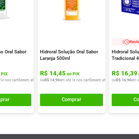
Resta
ão Oral Sabor
Hidroral Solução Oral Sabor
Hidroral Sol
Laranja 500ml
Tradicional 
29,44g
R$
14
,
45
R$
16
,
39
 PIX
no PIX
1
x nos cartões
em até
1
x de
ou
R$
R$
14
14
,
90
,
43
em até
1
x nos cartões
em até
1
x de
ou
R$
R$
16
14
,
90
,
90
em a
prar
Comprar
Co