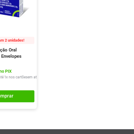
m 2 unidades!
ução Oral
4 Envelopes
no PIX
té
1
x nos cartões
em até
1
x de
R$
16
,
90
mprar