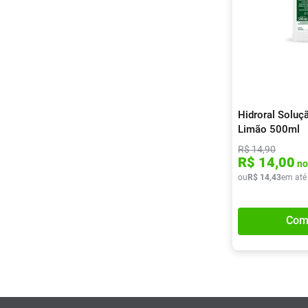
potássio, citrato e glicose
Cloreto de sódio, cloreto de
potássio, citrato de sódio e
glicose
Hidroral Soluç
Limão 500ml
R$
14
,
90
R$
14
,
00
no
ou
R$
14
,
43
em até
Com