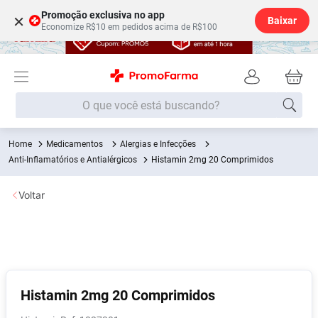
Promoção exclusiva no app
×
Baixar
Economize R$10 em pedidos acima de R$100
O que você está buscando?
Medicamentos
Alergias e Infecções
Termos mais buscados
Anti-Inflamatórios e Antialérgicos
Histamin 2mg 20 Comprimidos
Fralda
1
º
Voltar
Medley
2
º
Lenço Umedecido
3
º
Fralda Xg
4
º
Fralda G
5
º
Shampoo
6
º
Histamin 2mg 20 Comprimidos
Desodorante
7
º