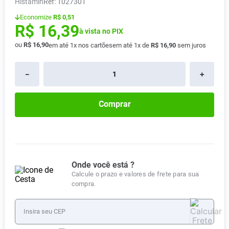
Histamin
:
1027301
Absorvente
8
º
Economize
R$ 0,51
R$
16
,
39
Vitamina D
9
º
à vista no PIX
Lavitan
10
º
ou
R$
16
,
90
em até
1
x nos cartões
em até
1
x de
R$
16
,
90
sem juros
－
＋
Comprar
Onde você está ?
Calcule o prazo e valores de frete para sua
compra.