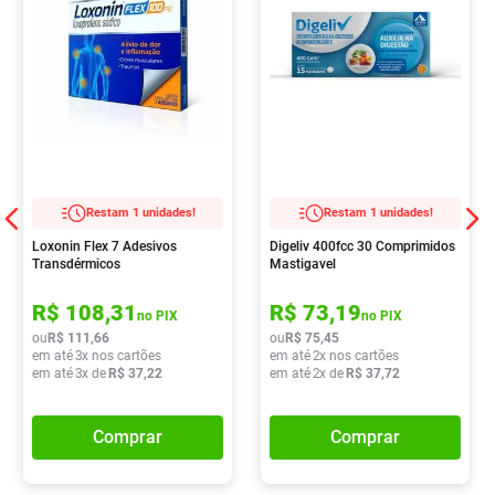
Restam 1 unidades!
Restam 1 unidades!
Loxonin Flex 7 Adesivos
Digeliv 400fcc 30 Comprimidos
Transdérmicos
Mastigavel
R$
108
,
31
R$
73
,
19
no PIX
no PIX
ou
R$
111
,
66
ou
R$
75
,
45
em até
3
x nos cartões
em até
2
x nos cartões
em até
3
x de
R$
37
,
22
em até
2
x de
R$
37
,
72
Comprar
Comprar