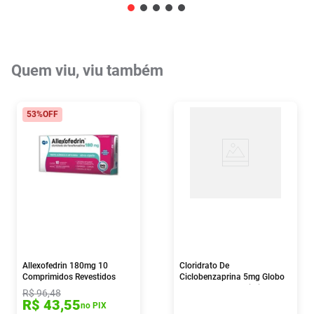
Quem viu, viu também
53%
OFF
Allexofedrin 180mg 10
Cloridrato De
Comprimidos Revestidos
Ciclobenzaprina 5mg Globo
Pharma 30 Comprimidos
R$
96
,
48
R$
43
,
55
no PIX