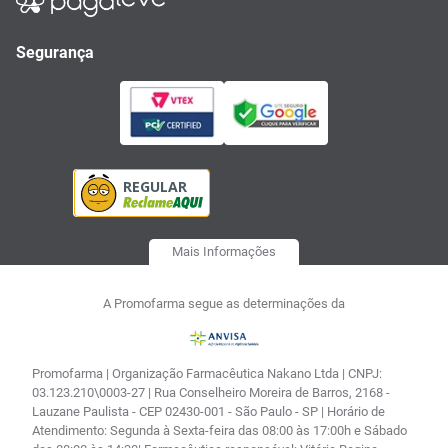
Segurança
Mais Informações
A Promofarma segue as determinações da
Promofarma | Organização Farmacêutica Nakano Ltda | CNPJ:
03.123.210\0003-27 | Rua Conselheiro Moreira de Barros, 2168 -
Lauzane Paulista - CEP 02430-001 - São Paulo - SP | Horário de
Atendimento: Segunda à Sexta-feira das 08:00 às 17:00h e Sábado