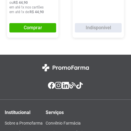
ou
R$
44
,
90
em até
1
x nos cartões
em até
1
x de
R$
44
,
90
Comprar
Indisponível
Institucional
Serviços
Sobre a Promofarma
Convênio Farmácia