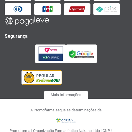
Segurança
Mais Informações
A Promofarma segue as determinações da
Promofarma | Organização Farmacêutica Nakano Ltda | CNPJ: