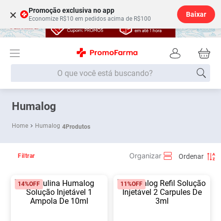
Promoção exclusiva no app
×
Baixar
Economize R$10 em pedidos acima de R$100
O que você está buscando?
Termos mais buscados
Humalog
Fralda
1
º
Humalog
4
Produtos
Lenço Umedecido
2
º
Medley
3
º
Filtrar
Fralda Xg
4
º
14%
OFF
11%
OFF
Fralda G
5
º
Shampoo
6
º
Desodorante
7
º