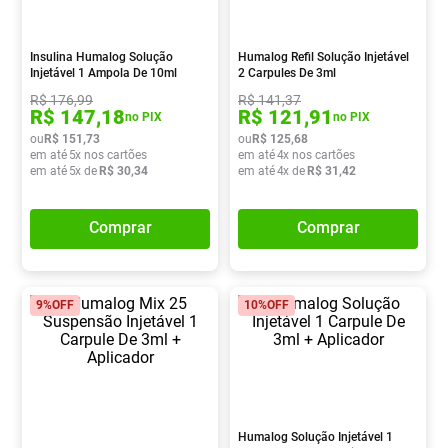
Vitamina D
8
º
Absorvente
9
º
Insulina Humalog Solução
Humalog Refil Solução Injetável
Injetável 1 Ampola De 10ml
2 Carpules De 3ml
Lavitan
10
º
R$
176
,
99
R$
141
,
37
R$
147
,
18
R$
121
,
91
no PIX
no PIX
ou
R$
151
,
73
ou
R$
125
,
68
em até
5
x nos cartões
em até
4
x nos cartões
em até
5
x de
R$
30
,
34
em até
4
x de
R$
31
,
42
Comprar
Comprar
9%
OFF
10%
OFF
Humalog Solução Injetável 1