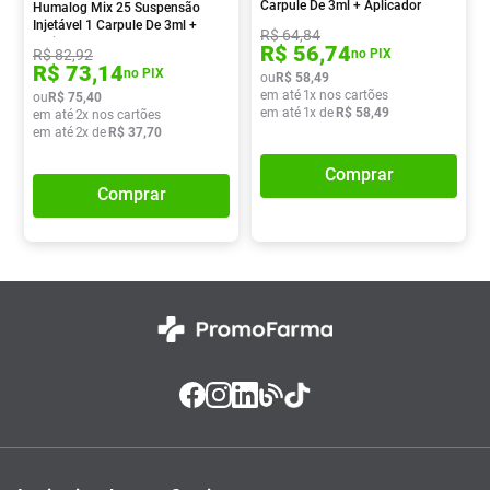
Carpule De 3ml + Aplicador
Humalog Mix 25 Suspensão
Injetável 1 Carpule De 3ml +
R$
64
,
84
Aplicador
R$
56
,
74
R$
82
,
92
no PIX
R$
73
,
14
no PIX
ou
R$
58
,
49
em até
1
x nos cartões
ou
R$
75
,
40
em até
1
x de
R$
58
,
49
em até
2
x nos cartões
em até
2
x de
R$
37
,
70
Comprar
Comprar