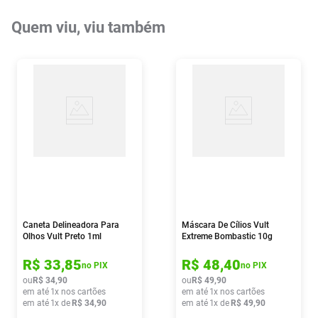
Quem viu, viu também
Caneta Delineadora Para
Máscara De Cílios Vult
Olhos Vult Preto 1ml
Extreme Bombastic 10g
R$
33
,
85
R$
48
,
40
no PIX
no PIX
ou
R$
34
,
90
ou
R$
49
,
90
em até
1
x nos cartões
em até
1
x nos cartões
em até
1
x de
R$
34
,
90
em até
1
x de
R$
49
,
90