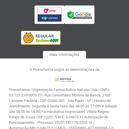
Mais Informações
A Promofarma segue as determinações da
Promofarma | Organização Farmacêutica Nakano Ltda | CNPJ:
03.123.210\0003-27 | Rua Conselheiro Moreira de Barros, 2168 -
Lauzane Paulista - CEP 02430-001 - São Paulo - SP | Horário de
Atendimento: Segunda à Sexta-feira das 08:00 às 17:00h e Sábado
das 08:00 às 14:30| Farmacêutica responsável: Vitória Regina
Kenps de Souza CRF 122517| AFE: 0.04673.1 | Autorização de
Funcionamento - Processo: 25351.181179/2002-16 |
Autorização/MS: 0.04673.1 | CMVS - 355030801-477-000356-1-0