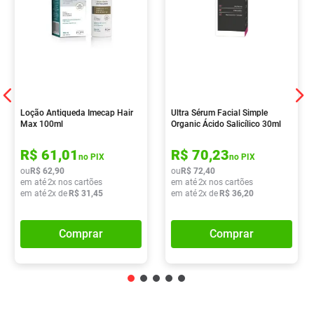
Loção Antiqueda Imecap Hair
Ultra Sérum Facial Simple
Max 100ml
Organic Ácido Salicílico 30ml
R$
61
,
01
R$
70
,
23
no PIX
no PIX
ou
R$
62
,
90
ou
R$
72
,
40
em até
2
x nos cartões
em até
2
x nos cartões
em até
2
x de
R$
31
,
45
em até
2
x de
R$
36
,
20
Comprar
Comprar