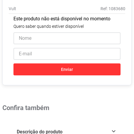
Absorvente
8
º
Vult
:
1083680
Pampers Confort Sec
9
º
Este produto não está disponível no momento
Lavitan
10
º
Quero saber quando estiver disponível
Enviar
Confira também
Descrição do produto