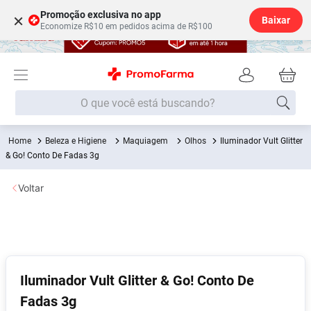
Promoção exclusiva no app
×
Baixar
Economize R$10 em pedidos acima de R$100
O que você está buscando?
Beleza e Higiene
Maquiagem
Olhos
Iluminador Vult Glitter
Termos mais buscados
& Go! Conto De Fadas 3g
Fralda
1
º
Voltar
Lenço Umedecido
2
º
Medley
3
º
Fralda Xg
4
º
Fralda G
5
º
Iluminador Vult Glitter & Go! Conto De
Desodorante
6
º
Fadas 3g
Shampoo
7
º