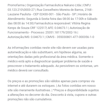
Promofarma | Organização Farmacêutica Nakano Ltda | CNPJ:
03.123.210\0003-27 | Rua Conselheiro Moreira de Barros, 2168 -
Lauzane Paulista - CEP 02430-001 - São Paulo - SP | Horário de
Atendimento: Segunda à Sexta-feira das 08:00 às 17:00h e Sábado
das 08:00 às 14:30| Farmacêutica responsável: Vitória Regina
Kenps de Souza CRF 122517| AFE: 0.04673.1 | Autorização de
Funcionamento - Processo: 25351.181179/2002-16 |
Autorização/MS: 0.04673.1 | CMVS - 355030801-477-000356-1-0
As informações contidas neste site não devem ser usadas para
automedicação e não substituem, em hipótese alguma, as
orientações dadas pelo profissional da área médica. Somente o
médico está apto a diagnosticar qualquer problema de saúde e
prescrever o tratamento adequado. Ao persistirem os sintomas, um
médico deverá ser consultado.
Os preços e as promoções são válidos apenas para compras via
internet e até durarem os estoques. | As fotos contidas em nosso
site são meramente ilustrativas. | *Preços e disponibilidade sujeitos
a alterações no decorrer do dia. Desconto à vista, cupons e outras
promoções não são cumulativos.