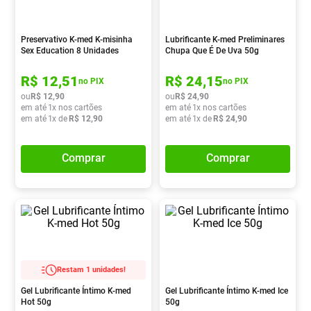
Absorvente
8
º
Lavitan
9
º
Preservativo K-med K-misinha
Lubrificante K-med Preliminares
Sex Education 8 Unidades
Chupa Que É De Uva 50g
Vitamina D
10
º
R$
12
,
51
R$
24
,
15
no PIX
no PIX
ou
R$
12
,
90
ou
R$
24
,
90
em até
1
x nos cartões
em até
1
x nos cartões
em até
1
x de
R$
12
,
90
em até
1
x de
R$
24
,
90
Comprar
Comprar
Restam 1 unidades!
Gel Lubrificante Íntimo K-med
Gel Lubrificante Íntimo K-med Ice
Hot 50g
50g