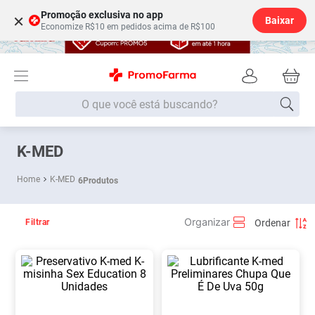
Promoção exclusiva no app
×
Baixar
Economize R$10 em pedidos acima de R$100
O que você está buscando?
Termos mais buscados
K-MED
Fralda
1
º
K-MED
6
Produtos
Medley
2
º
Lenço Umedecido
3
º
Filtrar
Fralda Xg
4
º
Fralda G
5
º
Shampoo
6
º
Desodorante
7
º