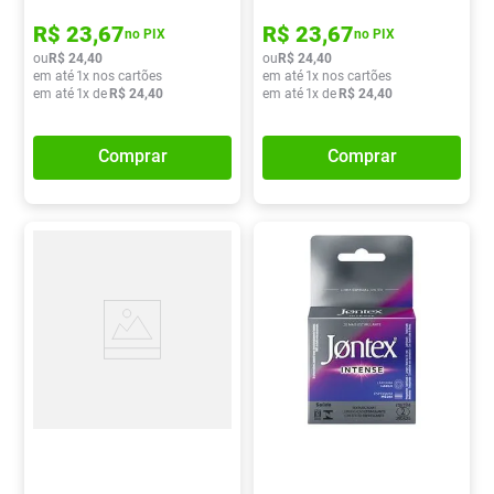
R$
23
,
67
R$
23
,
67
no PIX
no PIX
ou
R$
24
,
40
ou
R$
24
,
40
em até
1
x nos cartões
em até
1
x nos cartões
em até
1
x de
R$
24
,
40
em até
1
x de
R$
24
,
40
Comprar
Comprar