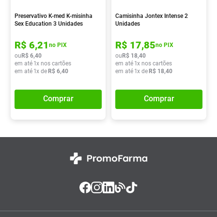
Preservativo K-med K-misinha
Camisinha Jontex Intense 2
Sex Education 3 Unidades
Unidades
R$
6
,
21
R$
17
,
85
no PIX
no PIX
ou
R$
6
,
40
ou
R$
18
,
40
em até
1
x nos cartões
em até
1
x nos cartões
em até
1
x de
R$
6
,
40
em até
1
x de
R$
18
,
40
Comprar
Comprar