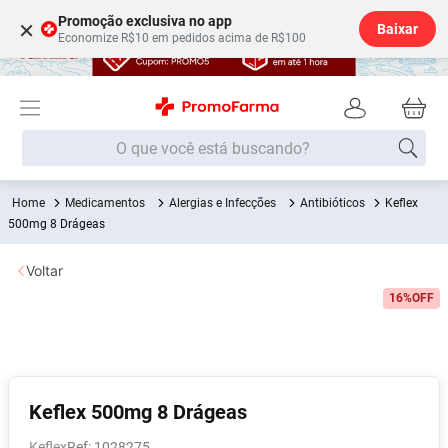
Promoção exclusiva no app
×
Baixar
Economize R$10 em pedidos acima de R$100
O que você está buscando?
Medicamentos
Alergias e Infecções
Antibióticos
Keflex
Termos mais buscados
500mg 8 Drágeas
Fralda
1
º
Voltar
Lenço Umedecido
2
º
16%
OFF
Medley
3
º
Fralda Xg
4
º
Fralda G
5
º
Desodorante
6
º
Keflex 500mg 8 Drágeas
Shampoo
7
º
Keflex
:
1028275