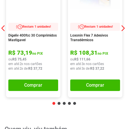
Restam 1 unidades!
Restam 1 unidades!
Digeliv 400fcc 30 Comprimidos
Loxonin Flex 7 Adesivos
Mastigavel
Transdérmicos
R$
73
,
19
R$
108
,
31
no PIX
no PIX
ou
R$
75
,
45
ou
R$
111
,
66
em até
2
x nos cartões
em até
3
x nos cartões
em até
2
x de
R$
37
,
72
em até
3
x de
R$
37
,
22
Comprar
Comprar