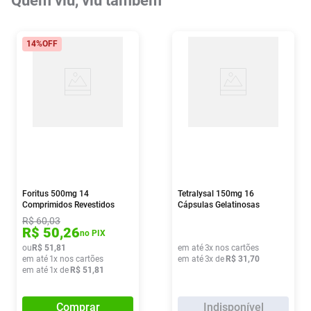
Quem viu, viu também
14%
OFF
Foritus 500mg 14
Tetralysal 150mg 16
Comprimidos Revestidos
Cápsulas Gelatinosas
R$
60
,
03
R$
50
,
26
no PIX
ou
R$
51
,
81
em até
3
x nos cartões
em até
1
x nos cartões
em até
3
x de
R$
31
,
70
em até
1
x de
R$
51
,
81
Comprar
Indisponível