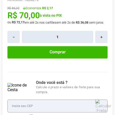
Absorvente
8
º
Economize
R$ 2,17
R$
86
,
32
R$
70
,
00
Pampers Confort Sec
9
º
à vista no PIX
Lavitan
ou
R$
72
,
17
10
º
em até
2
x nos cartões
em até
2
x de
R$
36
,
08
sem juros
－
＋
Comprar
Onde você está ?
Calcule o prazo e valores de frete para sua
compra.