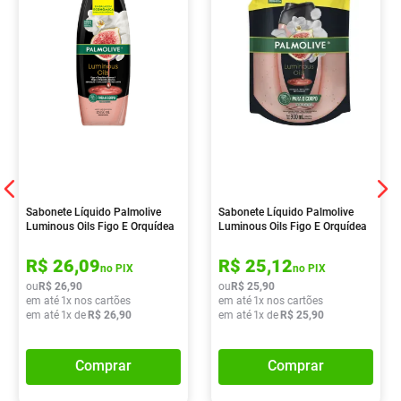
Sabonete Líquido Palmolive
Sabonete Líquido Palmolive
Luminous Oils Figo E Orquídea
Luminous Oils Figo E Orquídea
Branca 650ml
Branca 900ml
R$
26
,
09
R$
25
,
12
no PIX
no PIX
ou
R$
26
,
90
ou
R$
25
,
90
em até
1
x nos cartões
em até
1
x nos cartões
em até
1
x de
R$
26
,
90
em até
1
x de
R$
25
,
90
Comprar
Comprar