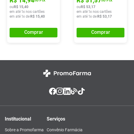
R$
14
,
94
R$
51
,
57
no PIX
no PIX
ou
R$
15
,
40
ou
R$
53
,
17
em até
1
x nos cartões
em até
1
x nos cartões
em até
1
x de
R$
15
,
40
em até
1
x de
R$
53
,
17
Comprar
Comprar
Institucional
Serviços
Sobre a Promofarma
Convênio Farmácia