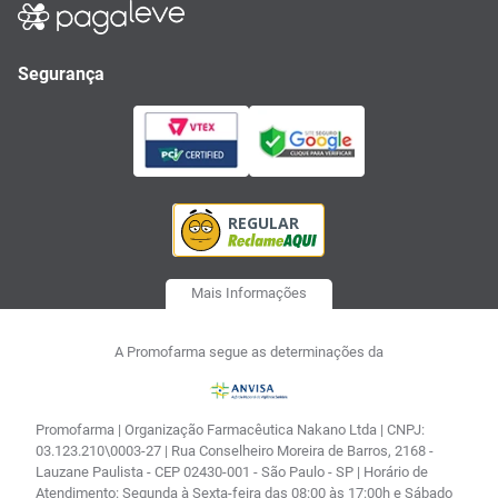
Segurança
Mais Informações
A Promofarma segue as determinações da
Promofarma | Organização Farmacêutica Nakano Ltda | CNPJ:
03.123.210\0003-27 | Rua Conselheiro Moreira de Barros, 2168 -
Lauzane Paulista - CEP 02430-001 - São Paulo - SP | Horário de
Atendimento: Segunda à Sexta-feira das 08:00 às 17:00h e Sábado