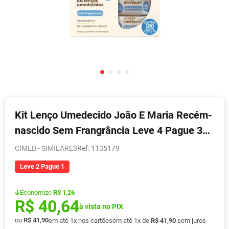
Absorvente
8
º
Pampers Confort Sec
9
º
Lavitan
10
º
Kit Lenço Umedecido João E Maria Recém-
nascido Sem Frangrância Leve 4 Pague 3
Unidades
CIMED - SIMILARES
:
1135179
Leve 2 Pague 1
Economize
R$ 1,26
R$
40
,
64
à vista no PIX
ou
R$
41
,
90
em até
1
x nos cartões
em até
1
x de
R$
41
,
90
sem juros