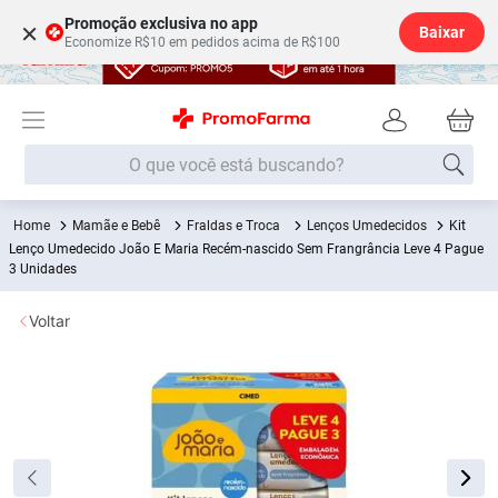
Promoção exclusiva no app
×
Baixar
Economize R$10 em pedidos acima de R$100
O que você está buscando?
Mamãe e Bebê
Fraldas e Troca
Lenços Umedecidos
Kit
Termos mais buscados
Lenço Umedecido João E Maria Recém-nascido Sem Frangrância Leve 4 Pague
3 Unidades
Fralda
1
º
Lenço Umedecido
2
º
Voltar
Medley
3
º
Fralda Xg
4
º
Fralda G
5
º
Desodorante
6
º
Shampoo
7
º