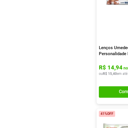
Lenços Umede
Personalidade
Unidades
R$
14
,
94
no
ou
R$
15
,
40
em até
Com
41%
OFF