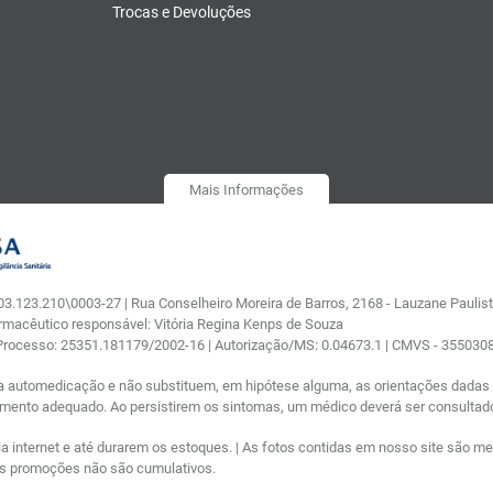
Trocas e Devoluções
Mais Informações
.123.210\0003-27 | Rua Conselheiro Moreira de Barros, 2168 - Lauzane Paulista
armacêutico responsável: Vitória Regina Kenps de Souza
 Processo: 25351.181179/2002-16 | Autorização/MS: 0.04673.1 | CMVS - 35503
a automedicação e não substituem, em hipótese alguma, as orientações dadas p
tamento adequado. Ao persistirem os sintomas, um médico deverá ser consultad
nternet e até durarem os estoques. | As fotos contidas em nosso site são meram
ras promoções não são cumulativos.