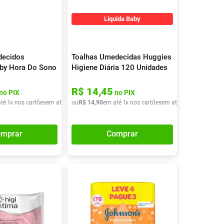
Tudo
Tiras para Teste
Lenços e Toalhas
Talcos
Esponjas
Liquida Baby
Umedecidas
Ver Tudo
Ver Tudo
Ver Tudo
Protetor de Colchão
decidos
Toalhas Umedecidas Huggies
Roupas Íntimas
by Hora Do Sono
Higiene Diária 120 Unidades
Ver Tudo
R$
14
,
45
no PIX
no PIX
té
1
x nos cartões
em até
1
x de
ou
R$
R$
14
24
,
90
,
90
em até
1
x nos cartões
em até
1
x de
R$
14
,
90
mprar
Comprar