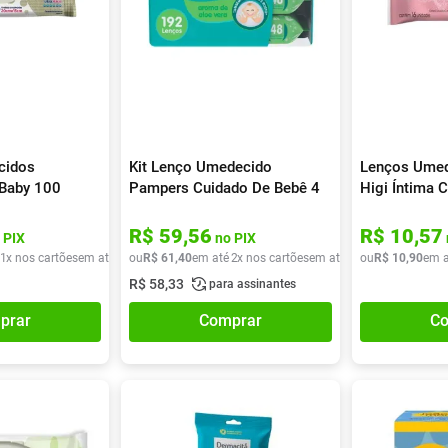
cidos
Kit Lenço Umedecido
Lenços Umed
 Baby 100
Pampers Cuidado De Bebê 4
Higi Íntima 
Pacotes 48 Unidades
Vera 16 Uni
R$
59
,
56
R$
10
,
57
 PIX
no PIX
1
x nos cartões
em até
1
x de
ou
R$
R$
61
15
,
40
,
40
em até
2
x nos cartões
em até
2
x de
ou
R$
R$
10
30
,
90
,
70
em a
R$
58
,
33
para assinantes
prar
Comprar
Co