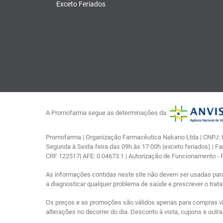
Exceto Feriados
A Promofarma segue as determinações da
Promofarma | Organização Farmacêutica Nakano Ltda | CNPJ: 03
Segunda à Sexta-feira das 09h às 17:00h (exceto feriados) | F
CRF 122517| AFE: 0.04673.1 | Autorização de Funcionamento -
As informações contidas neste site não devem ser usadas par
a diagnosticar qualquer problema de saúde e prescrever o tra
Os preços e as promoções são válidos apenas para compras via i
alterações no decorrer do dia. Desconto à vista, cupons e out