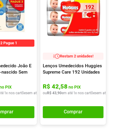
 2 Pague 1
Restam 2 unidades!
medecido João E
Lenços Umedecidos Huggies
-nascido Sem
Supreme Care 192 Unidades
Leve 4 Pague 3
R$
42
,
58
no PIX
no PIX
té
1
x nos cartões
em até
1
x de
ou
R$
R$
43
41
,
90
,
90
em até
1
x nos cartões
em até
1
x de
R$
43
,
90
mprar
Comprar