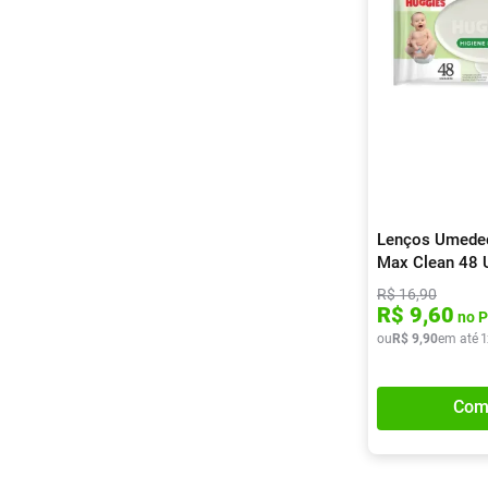
Lenços Umede
Max Clean 48 
R$
16
,
90
R$
9
,
60
no P
ou
R$
9
,
90
em até
1
Com