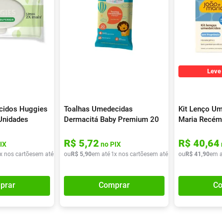
Leve
cidos Huggies
Toalhas Umedecidas
Kit Lenço U
Unidades
Dermacitá Baby Premium 20
Maria Recém
Unidades
Frangrância 
Unidades
R$
5
,
72
R$
40
,
64
IX
no PIX
x nos cartões
em até
1
x de
ou
R$
R$
9
5
,
90
,
90
em até
1
x nos cartões
em até
1
x de
ou
R$
R$
5
41
,
90
,
90
em a
prar
Comprar
Co