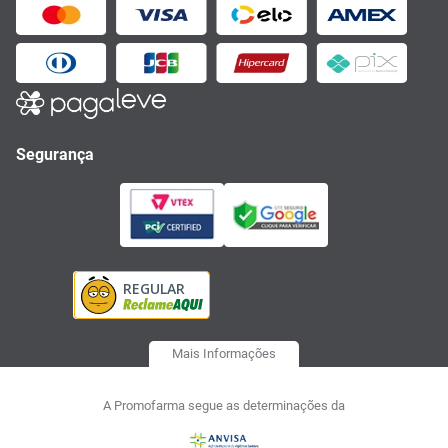
Segurança
Mais Informações
A Promofarma segue as determinações da