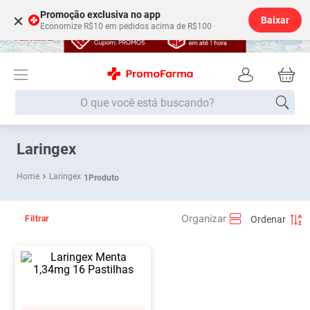
Promoção exclusiva no app
×
Baixar
Economize R$10 em pedidos acima de R$100
O que você está buscando?
Termos mais buscados
Laringex
Fralda
1
º
Laringex
1
Produto
Lenço Umedecido
2
º
Medley
3
º
Filtrar
Fralda Xg
4
º
Fralda G
5
º
Desodorante
6
º
Shampoo
7
º