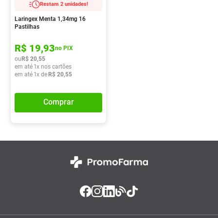
Restam 2 unidades!
Absorvente
8
º
Laringex Menta 1,34mg 16
Pampers Confort Sec
9
º
Pastilhas
Lavitan
10
º
R$
19
,
93
no PIX
ou
R$
20
,
55
em até
1
x nos cartões
em até
1
x de
R$
20
,
55
Comprar