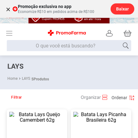
Promoção exclusiva no app
×
Baixar
Economize R$10 em pedidos acima de R$100
O que você está buscando?
Termos mais buscados
LAYS
Fralda
1
º
LAYS
5
Produtos
Medley
2
º
Lenço Umedecido
3
º
Filtrar
Fralda Xg
4
º
Fralda G
5
º
Shampoo
6
º
Desodorante
7
º