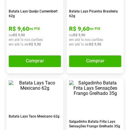
Absorvente
8
º
Batata Lays Queijo Camembert
Batata Lays Picanha Brasileira
Vitamina D
9
º
62g
62g
Lavitan
10
º
R$
9
,
60
R$
9
,
60
no PIX
no PIX
ou
R$
9
,
90
ou
R$
9
,
90
em até
1
x nos cartões
em até
1
x nos cartões
em até
1
x de
R$
9
,
90
em até
1
x de
R$
9
,
90
Comprar
Comprar
Batata Lays Taco Mexicano 62g
Salgadinho Batata Frita Lays
Sensações Frango Grelhado 35g