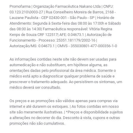
Promofarma | Organização Farmacêutica Nakano Ltda | CNPJ:
03.123.210\0003-27 | Rua Conselheiro Moreira de Barros, 2168 -
Lauzane Paulista - CEP 02430-001 - São Paulo - SP | Horário de
Atendimento: Segunda à Sexta-feira das 08:00 às 17:00h e Sábado
das 08:00 às 14:30| Farmacêutica responsável: Vitória Regina
Kenps de Souza CRF 122517| AFE: 0.04673.1 | Autorização de
Funcionamento - Processo: 25351.181179/2002-16 |
Autorização/MS: 0.04673.1 | CMVS - 355030801-477-000356-1-0
As informações contidas neste site não devem ser usadas para
automedicação e não substituem, em hipótese alguma, as
orientações dadas pelo profissional da área médica. Somente o
médico está apto a diagnosticar qualquer problema de saúde e
prescrever o tratamento adequado. Ao persistirem os sintomas, um
médico deverá ser consultado.
Os preços e as promoções são válidos apenas para compras via
internet e até durarem os estoques. | As fotos contidas em nosso
site são meramente ilustrativas. | *Preços e disponibilidade sujeitos
a alterações no decorrer do dia. Desconto à vista, cupons e outras
promoções não são cumulativos.