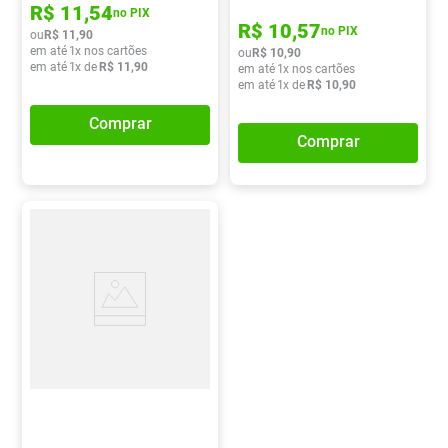
R$
11
,
54
no PIX
R$
10
,
57
no PIX
ou
R$
11
,
90
em até
1
x nos cartões
ou
R$
10
,
90
em até
1
x de
R$
11
,
90
em até
1
x nos cartões
em até
1
x de
R$
10
,
90
Comprar
Comprar