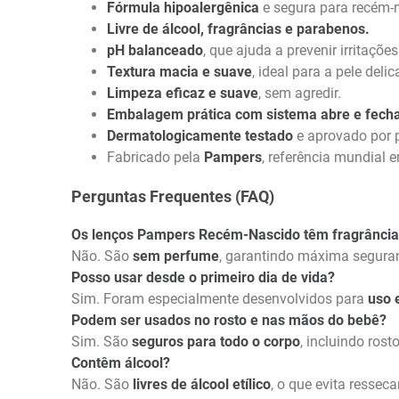
Fórmula hipoalergênica
e segura para recém-
Livre de álcool, fragrâncias e parabenos.
pH balanceado
, que ajuda a prevenir irritaçõe
Textura macia e suave
, ideal para a pele deli
Limpeza eficaz e suave
, sem agredir.
Embalagem prática com sistema abre e fech
Dermatologicamente testado
e aprovado por p
Fabricado pela
Pampers
, referência mundial 
Perguntas Frequentes (FAQ)
Os lenços Pampers Recém-Nascido têm fragrância
Não. São
sem perfume
, garantindo máxima seguran
Posso usar desde o primeiro dia de vida?
Sim. Foram especialmente desenvolvidos para
uso 
Podem ser usados no rosto e nas mãos do bebê?
Sim. São
seguros para todo o corpo
, incluindo rost
Contêm álcool?
Não. São
livres de álcool etílico
, o que evita resseca