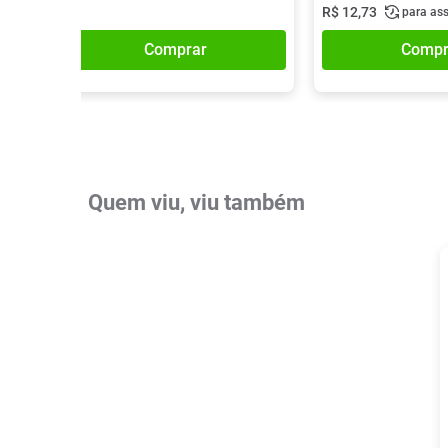
R$
12
,
73
para as
Comprar
Compr
Quem viu, viu também