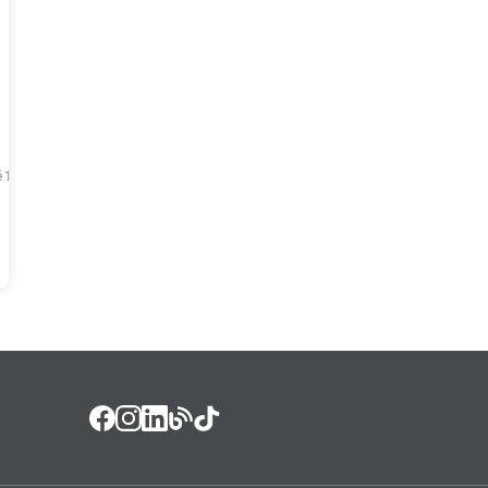
é
1
x de
R$
3
,
90