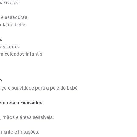
nascidos.
s e assaduras.
cada do bebê.
a.
ediatras.
em cuidados infantis.
?
ça e suavidade para a pele do bebê.
em recém-nascidos
.
o, mãos e áreas sensíveis.
mento e irritações.