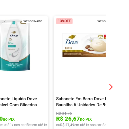
13%
OFF
PATROCINADO
PATROCINADO
bonete Líquido Dove
Sabonete Em Barra Dove Karité E
sível Com Glicerina
Baunilha 6 Unidades De 90g
R$
31
,
75
0
R$
26
,
67
no PIX
no PIX
em até
1
x nos cartões
em até
1
x de
R$
ou
9
,
90
R$
27
,
49
em até
1
x nos cartões
em até
1
x de