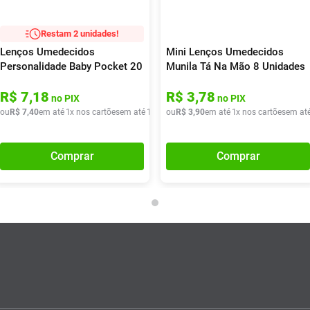
Restam 2 unidades!
Lenços Umedecidos
Mini Lenços Umedecidos
Personalidade Baby Pocket 20
Munila Tá Na Mão 8 Unidades
Unidades
R$
7
,
18
R$
3
,
78
no PIX
no PIX
ou
R$
7
,
40
em até
1
x nos cartões
em até
1
x de
ou
R$
R$
7
,
40
3
,
90
em até
1
x nos cartões
em at
Comprar
Comprar