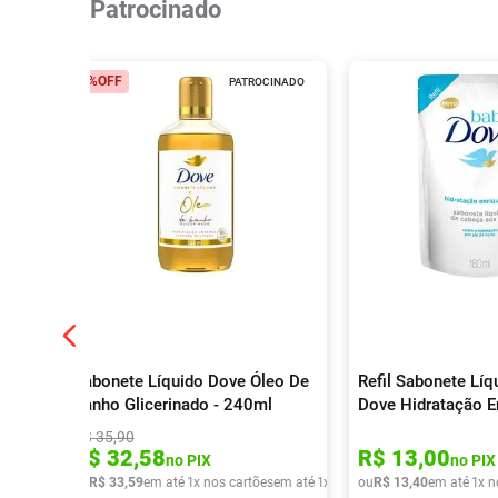
Patrocinado
6%
OFF
PATROCINADO
Sabonete Líquido Dove Óleo De
Refil Sabonete Líq
Banho Glicerinado - 240ml
Dove Hidratação E
180ml
R$
35
,
90
R$
32
,
58
R$
13
,
00
no PIX
no PIX
ou
R$
33
,
59
em até
1
x nos cartões
em até
1
x de
R$
ou
33
R$
,
59
13
,
40
em até
1
x n