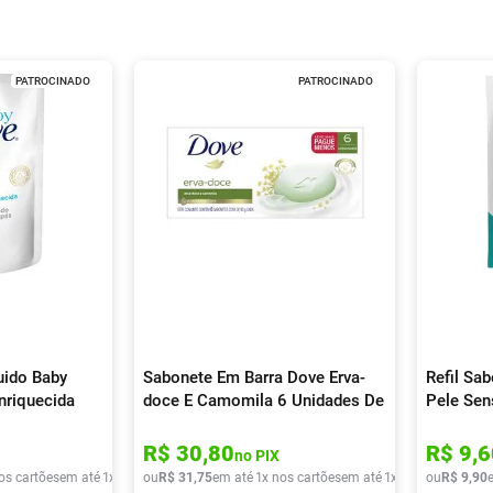
PATROCINADO
PATROCINADO
uido Baby
Sabonete Em Barra Dove Erva-
Refil Sa
nriquecida
doce E Camomila 6 Unidades De
Pele Sen
90g
200ml
R$
30
,
80
R$
9
,
6
no PIX
os cartões
em até
1
x de
R$
ou
13
R$
,
40
31
,
75
em até
1
x nos cartões
em até
1
x de
R$
ou
31
R$
,
75
9
,
90