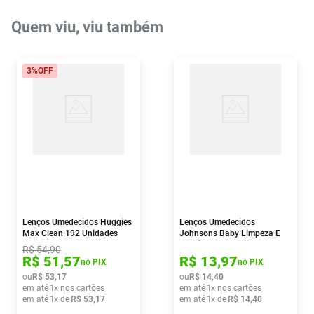
Quem viu, viu também
3%
OFF
Lenços Umedecidos Huggies
Lenços Umedecidos
Max Clean 192 Unidades
Johnsons Baby Limpeza E
Suavidade 44 Unidades
R$
54
,
90
R$
51
,
57
R$
13
,
97
no PIX
no PIX
ou
R$
53
,
17
ou
R$
14
,
40
em até
1
x nos cartões
em até
1
x nos cartões
em até
1
x de
R$
53
,
17
em até
1
x de
R$
14
,
40