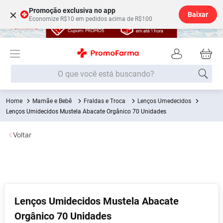
Promoção exclusiva no app
×
Baixar
Economize R$10 em pedidos acima de R$100
O que você está buscando?
Mamãe e Bebê
Fraldas e Troca
Lenços Umedecidos
Termos mais buscados
Lenços Umidecidos Mustela Abacate Orgânico 70 Unidades
Fralda
1
º
Voltar
Lenço Umedecido
2
º
Medley
3
º
Fralda Xg
4
º
Fralda G
5
º
Lenços Umidecidos Mustela Abacate
Shampoo
6
º
Orgânico 70 Unidades
Desodorante
7
º