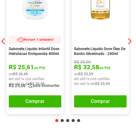
Restam 1 unidades!
Sabonete Liquido Infantil Dove
Sabonete Líquido Dove Óleo De
Hidratacao Enriquecida 400ml
Banho Glicerinado - 240ml
R$
35
,
90
R$
25
,
61
R$
32
,
58
no PIX
no PIX
ou
R$
26
,
40
ou
R$
33
,
59
em até
1
x nos cartões
em até
1
x nos cartões
em até
1
x de
R$
26
,
40
em até
1
x de
R$
33
,
59
R$
25
,
08
para assinantes
Comprar
Comprar