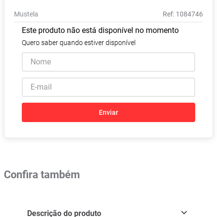
Pampers Confort Sec
8
º
Mustela
:
1084746
Vitamina D
9
º
Este produto não está disponível no momento
Soro Fisiológico
10
º
Quero saber quando estiver disponível
Enviar
Confira também
Descrição do produto