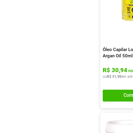
Óleo Capilar L
Argan Oil 50ml
R$
30
,
94
no
ou
R$
31
,
90
em até
Com