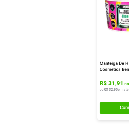
Manteiga De Hi
Cosmetics Bem
Banana E Aloe
R$
31
,
91
no
ou
R$
32
,
90
em até
Com