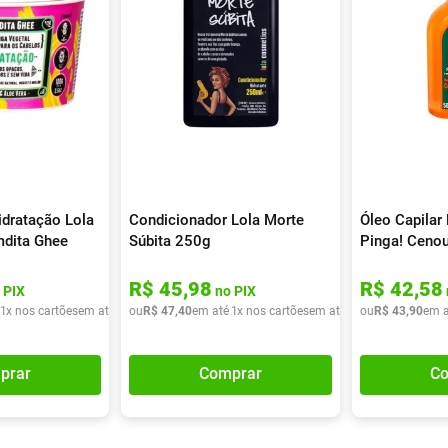
dratação Lola
Condicionador Lola Morte
Óleo Capilar
dita Ghee
Súbita 250g
Pinga! Cenou
 Vera 100g
R$
45
,
98
R$
42
,
58
 PIX
no PIX
1
x nos cartões
em até
1
x de
ou
R$
R$
47
32
,
40
,
90
em até
1
x nos cartões
em até
1
x de
ou
R$
R$
43
47
,
90
,
40
em a
prar
Comprar
Co