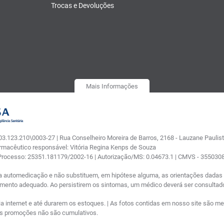
Trocas e Devoluções
Mais Informações
.123.210\0003-27 | Rua Conselheiro Moreira de Barros, 2168 - Lauzane Paulista
armacêutico responsável: Vitória Regina Kenps de Souza
 Processo: 25351.181179/2002-16 | Autorização/MS: 0.04673.1 | CMVS - 35503
a automedicação e não substituem, em hipótese alguma, as orientações dadas p
tamento adequado. Ao persistirem os sintomas, um médico deverá ser consultad
nternet e até durarem os estoques. | As fotos contidas em nosso site são meram
ras promoções não são cumulativos.