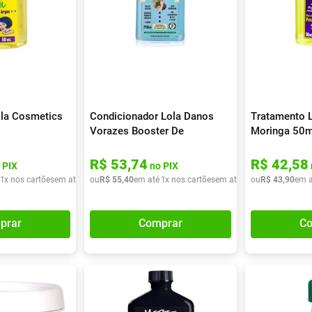
ola Cosmetics
Condicionador Lola Danos
Tratamento L
Vorazes Booster De
Moringa 50m
Reparação 250ml
R$
53
,
74
R$
42
,
58
 PIX
no PIX
1
x nos cartões
em até
1
x de
ou
R$
R$
55
31
,
40
,
90
em até
1
x nos cartões
em até
1
x de
ou
R$
R$
43
55
,
90
,
40
em a
prar
Comprar
Co