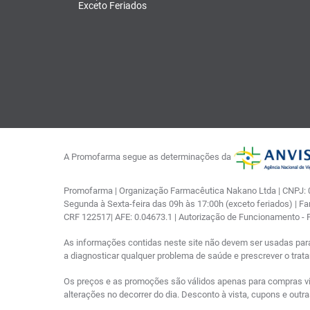
Exceto Feriados
A Promofarma segue as determinações da
Promofarma | Organização Farmacêutica Nakano Ltda | CNPJ: 03
Segunda à Sexta-feira das 09h às 17:00h (exceto feriados) | F
CRF 122517| AFE: 0.04673.1 | Autorização de Funcionamento -
As informações contidas neste site não devem ser usadas par
a diagnosticar qualquer problema de saúde e prescrever o tra
Os preços e as promoções são válidos apenas para compras via i
alterações no decorrer do dia. Desconto à vista, cupons e out