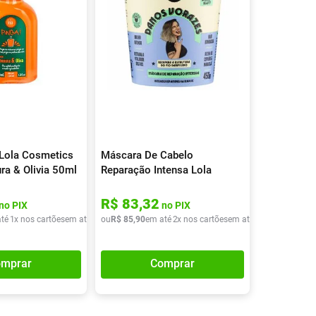
 Lola Cosmetics
Máscara De Cabelo
ra & Olivia 50ml
Reparação Intensa Lola
Cosmetics Danos Vorazes
450g
R$
83
,
32
no PIX
no PIX
té
1
x nos cartões
em até
1
x de
ou
R$
R$
85
43
,
90
,
90
em até
2
x nos cartões
em até
2
x de
R$
42
,
95
mprar
Comprar