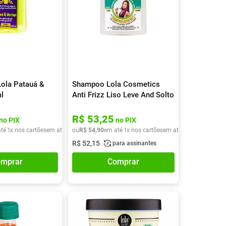
ola Patauá &
Shampoo Lola Cosmetics
l
Anti Frizz Liso Leve And Solto
250ml
R$
53
,
25
no PIX
no PIX
té
1
x nos cartões
em até
1
x de
ou
R$
R$
54
43
,
90
,
90
em até
1
x nos cartões
em até
1
x de
R$
54
,
90
R$
52
,
15
para assinantes
mprar
Comprar