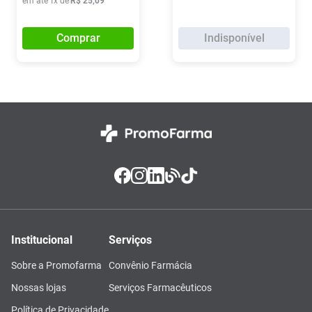
em até
1
x de
R$
25
,
09
Comprar
Indisponível
Institucional
Serviços
Sobre a Promofarma
Convênio Farmácia
Nossas lojas
Serviços Farmacêuticos
Política de Privacidade