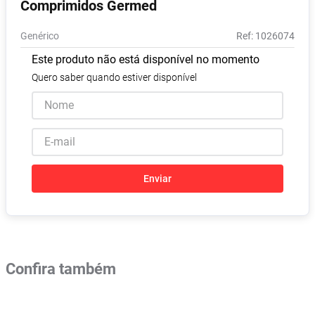
Comprimidos Germed
Absorvente
8
º
Genérico
:
1026074
Vitamina D
9
º
Este produto não está disponível no momento
Lavitan
10
º
Quero saber quando estiver disponível
Enviar
Confira também