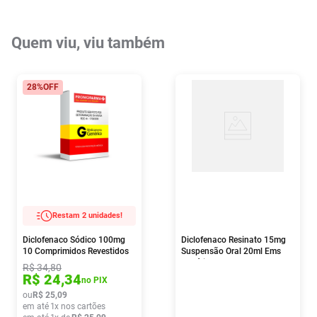
Quem viu, viu também
28%
OFF
Restam 2 unidades!
Diclofenaco Sódico 100mg
Diclofenaco Resinato 15mg
10 Comprimidos Revestidos
Suspensão Oral 20ml Ems
Ems
Genérico
R$
34
,
80
R$
24
,
34
no PIX
ou
R$
25
,
09
em até
1
x nos cartões