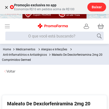
Promoção exclusiva no app
×
Baixar
Economize R$10 em pedidos acima de R$100
O que você está buscando?
Medicamentos
Alergias e Infecções
Termos mais buscados
Anti-Inflamatórios e Antialérgicos
Maleato De Dexclorfeniramina 2mg 20
Fralda
Comprimidos Germed
1
º
Medley
2
º
Voltar
Lenço Umedecido
3
º
Fralda Xg
4
º
Fralda G
5
º
Shampoo
6
º
Maleato De Dexclorfeniramina 2mg 20
Desodorante
7
º