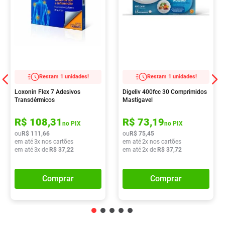
Restam 1 unidades!
Restam 1 unidades!
Loxonin Flex 7 Adesivos
Digeliv 400fcc 30 Comprimidos
Transdérmicos
Mastigavel
R$
108
,
31
R$
73
,
19
no PIX
no PIX
ou
R$
111
,
66
ou
R$
75
,
45
em até
3
x nos cartões
em até
2
x nos cartões
em até
3
x de
R$
37
,
22
em até
2
x de
R$
37
,
72
Comprar
Comprar