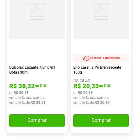
Restam 1 unidades!
Dulcolax Laxante 7,5mg/ml
Eno Laranja Pó Efervescente
Gotas 30ml
100g
R$
24
,
40
R$
38
,
32
R$
20
,
33
no PIX
no PIX
ou
R$
39
,
51
ou
R$
20
,
96
em até
1
x nos cartões
em até
1
x nos cartões
em até
1
x de
R$
39
,
51
em até
1
x de
R$
20
,
96
Comprar
Comprar