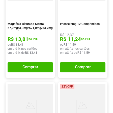
Magnésia Bisurada Menta
Imosec 2mg 12 Comprimidos
67,0mg/3,3mg/521,0mg/63,7mg
10 Pastilhas
R$
12
,
37
R$
13
,
01
R$
11
,
24
no PIX
no PIX
ou
R$
13
,
41
ou
R$
11
,
59
em até
1
x nos cartões
em até
1
x nos cartões
em até
1
x de
R$
13
,
41
em até
1
x de
R$
11
,
59
Comprar
Comprar
22%
OFF