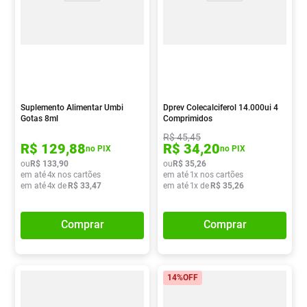
Suplemento Alimentar Umbi
Dprev Colecalciferol 14.000ui 4
Gotas 8ml
Comprimidos
R$
45
,
45
R$
129
,
88
R$
34
,
20
no PIX
no PIX
ou
R$
133
,
90
ou
R$
35
,
26
em até
4
x nos cartões
em até
1
x nos cartões
em até
4
x de
R$
33
,
47
em até
1
x de
R$
35
,
26
Comprar
Comprar
14%
OFF