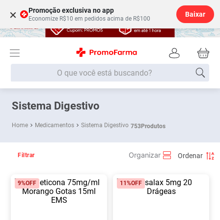
Promoção exclusiva no app
×
Baixar
Economize R$10 em pedidos acima de R$100
O que você está buscando?
Termos mais buscados
Sistema Digestivo
Fralda
1
º
Medicamentos
Sistema Digestivo
753
Produtos
Lenço Umedecido
2
º
Medley
3
º
Filtrar
Fralda Xg
4
º
9%
OFF
11%
OFF
Fralda G
5
º
Shampoo
6
º
Desodorante
7
º