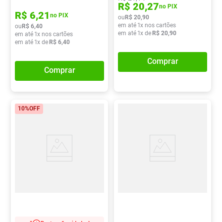
R$
20
,
27
no PIX
R$
6
,
21
no PIX
ou
R$
20
,
90
em até
1
x nos cartões
ou
R$
6
,
40
em até
1
x de
R$
20
,
90
em até
1
x nos cartões
em até
1
x de
R$
6
,
40
Comprar
Comprar
10%
OFF