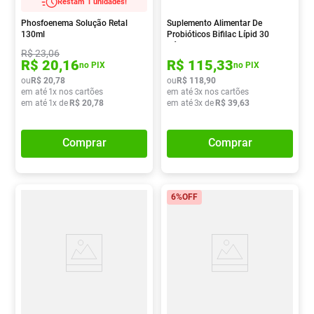
Restam 1 unidades!
Phosfoenema Solução Retal
Suplemento Alimentar De
130ml
Probióticos Bifilac Lípid 30
Cápsulas
R$
23
,
06
R$
20
,
16
R$
115
,
33
no PIX
no PIX
ou
R$
20
,
78
ou
R$
118
,
90
em até
1
x nos cartões
em até
3
x nos cartões
em até
1
x de
R$
20
,
78
em até
3
x de
R$
39
,
63
Comprar
Comprar
6%
OFF