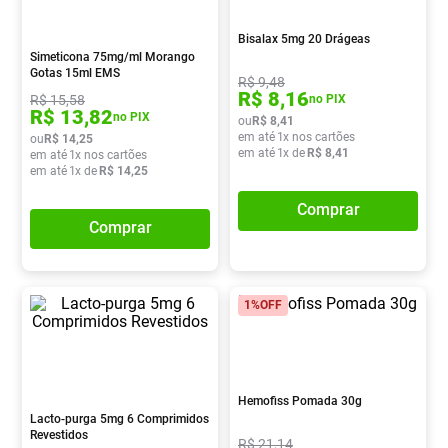
Vitamina D
8
º
Bisalax 5mg 20 Drágeas
Absorvente
9
º
Simeticona 75mg/ml Morango
Gotas 15ml EMS
R$
9
,
48
Lavitan
10
º
R$
8
,
16
R$
15
,
58
no PIX
R$
13
,
82
no PIX
ou
R$
8
,
41
em até
1
x nos cartões
ou
R$
14
,
25
em até
1
x de
R$
8
,
41
em até
1
x nos cartões
em até
1
x de
R$
14
,
25
Comprar
Comprar
1%
OFF
Hemofiss Pomada 30g
Lacto-purga 5mg 6 Comprimidos
Revestidos
R$
21
,
14