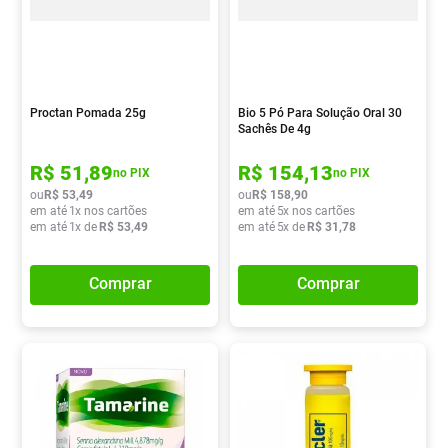
Proctan Pomada 25g
Bio 5 Pó Para Solução Oral 30
Sachês De 4g
R$
51
,
89
R$
154
,
13
no PIX
no PIX
ou
R$
53
,
49
ou
R$
158
,
90
em até
1
x nos cartões
em até
5
x nos cartões
em até
1
x de
R$
53
,
49
em até
5
x de
R$
31
,
78
Comprar
Comprar