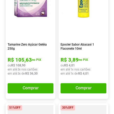
Tamarine Zero Açúcar Geléia
Epocler Sabor Abacaxi 1
250g
Flaconete 10ml
R$
105
,
63
R$
3
,
89
no PIX
no PIX
ou
R$
108
,
90
ou
R$
4
,
01
em até
3
x nos cartões
em até
1
x nos cartões
em até
3
x de
R$
36
,
30
em até
1
x de
R$
4
,
01
Comprar
Comprar
51%
OFF
30%
OFF