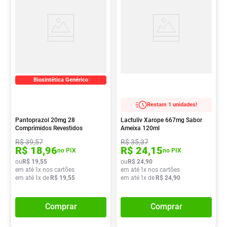
Biosintética Genérico
Restam 1 unidades!
Pantoprazol 20mg 28
Lactuliv Xarope 667mg Sabor
Comprimidos Revestidos
Ameixa 120ml
Biosintetica
R$
39
,
57
R$
35
,
37
R$
18
,
96
R$
24
,
15
no PIX
no PIX
ou
R$
19
,
55
ou
R$
24
,
90
em até
1
x nos cartões
em até
1
x nos cartões
em até
1
x de
R$
19
,
55
em até
1
x de
R$
24
,
90
Comprar
Comprar