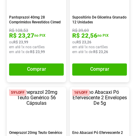
Vitamina D
8
º
Absorvente
9
º
Pantoprazol 40mg 28
Supositório De Glicerina Granado
Comprimidos Revestidos Cimed
12 Unidades
Lavitan
10
º
R$
108
,
53
R$
39
,
69
R$
23
,
27
R$
22
,
56
no PIX
no PIX
ou
R$
23
,
99
ou
R$
23
,
26
em até
1
x nos cartões
em até
1
x nos cartões
em até
1
x de
R$
23
,
99
em até
1
x de
R$
23
,
26
Comprar
Comprar
59%
OFF
16%
OFF
Omeprazol 20mg Teuto Genérico
Eno Abacaxi Pó Efervescente 2