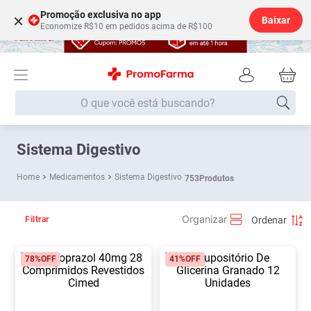
Promoção exclusiva no app
×
Baixar
Economize R$10 em pedidos acima de R$100
O que você está buscando?
Termos mais buscados
Sistema Digestivo
Fralda
1
º
Medicamentos
Sistema Digestivo
753
Produtos
Lenço Umedecido
2
º
Medley
3
º
Filtrar
Fralda Xg
4
º
78%
OFF
41%
OFF
Fralda G
5
º
Shampoo
6
º
Desodorante
7
º