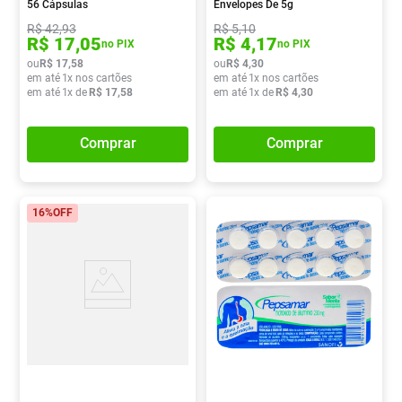
56 Cápsulas
Envelopes De 5g
R$
42
,
93
R$
5
,
10
R$
17
,
05
R$
4
,
17
no PIX
no PIX
ou
R$
17
,
58
ou
R$
4
,
30
em até
1
x nos cartões
em até
1
x nos cartões
em até
1
x de
R$
17
,
58
em até
1
x de
R$
4
,
30
Comprar
Comprar
16%
OFF