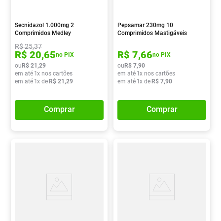
Secnidazol 1.000mg 2
Pepsamar 230mg 10
Comprimidos Medley
Comprimidos Mastigáveis
R$
25
,
37
R$
20
,
65
R$
7
,
66
no PIX
no PIX
ou
R$
21
,
29
ou
R$
7
,
90
em até
1
x nos cartões
em até
1
x nos cartões
em até
1
x de
R$
21
,
29
em até
1
x de
R$
7
,
90
Comprar
Comprar