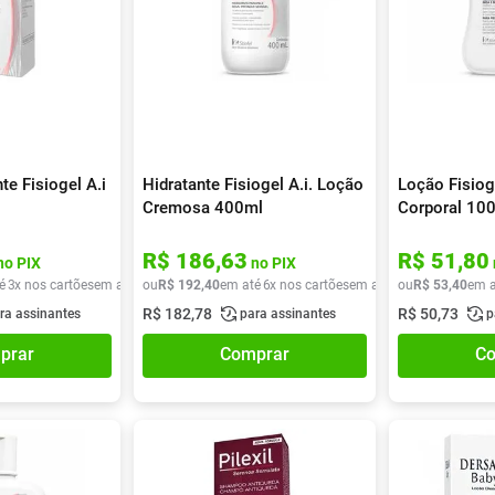
te Fisiogel A.i
Hidratante Fisiogel A.i. Loção
Loção Fisiog
Cremosa 400ml
Corporal 10
R$
186
,
63
R$
51
,
80
no PIX
no PIX
é
3
x nos cartões
em até
3
ou
x de
R$
R$
192
35
,
40
,
96
em até
6
x nos cartões
em até
6
ou
x de
R$
R$
53
32
,
40
,
06
em a
R$
182
,
78
R$
50
,
73
ra assinantes
para assinantes
p
prar
Comprar
Co