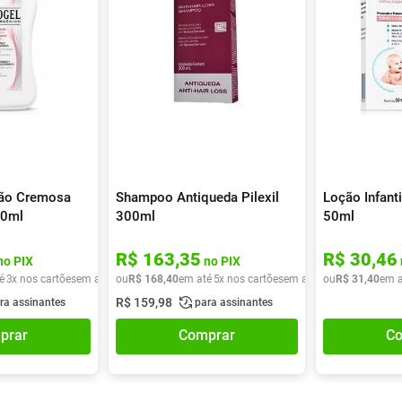
ção Cremosa
Shampoo Antiqueda Pilexil
Loção Infant
00ml
300ml
50ml
R$
163
,
35
R$
30
,
46
no PIX
no PIX
é
3
x nos cartões
em até
3
ou
x de
R$
R$
168
37
,
40
,
96
em até
5
x nos cartões
em até
5
ou
x de
R$
R$
31
33
,
40
,
68
em a
R$
159
,
98
ra assinantes
para assinantes
prar
Comprar
Co