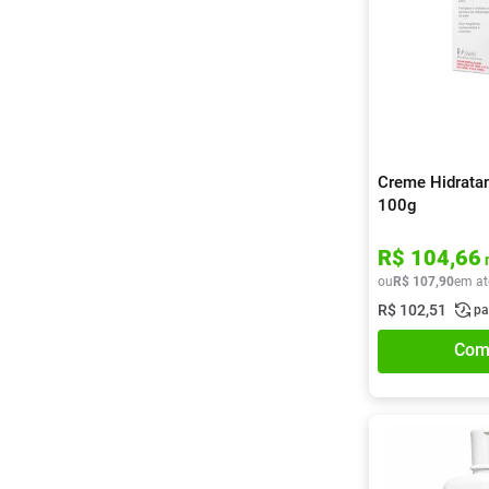
Creme Hidratan
100g
R$
104
,
66
ou
R$
107
,
90
em at
R$
102
,
51
pa
Com