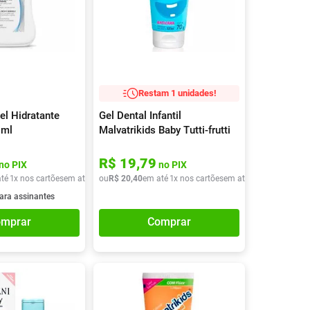
Restam 1 unidades!
el Hidratante
Gel Dental Infantil
0ml
Malvatrikids Baby Tutti-frutti
70g
R$
19
,
79
no PIX
no PIX
té
1
x nos cartões
em até
1
x de
ou
R$
R$
20
53
,
40
,
40
em até
1
x nos cartões
em até
1
x de
R$
20
,
40
ara assinantes
mprar
Comprar