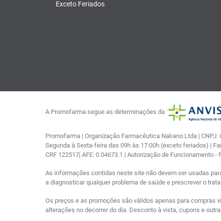
Exceto Feriados
A Promofarma segue as determinações da
Promofarma | Organização Farmacêutica Nakano Ltda | CNPJ: 03
Segunda à Sexta-feira das 09h às 17:00h (exceto feriados) | F
CRF 122517| AFE: 0.04673.1 | Autorização de Funcionamento -
As informações contidas neste site não devem ser usadas par
a diagnosticar qualquer problema de saúde e prescrever o tra
Os preços e as promoções são válidos apenas para compras via i
alterações no decorrer do dia. Desconto à vista, cupons e out