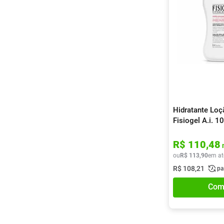
Hidratante Lo
Fisiogel A.i. 1
R$
110
,
48
ou
R$
113
,
90
em at
R$
108
,
21
pa
Com