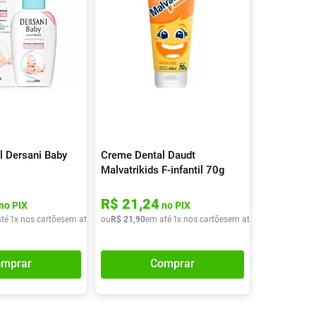
il Dersani Baby
Creme Dental Daudt
Malvatrikids F-infantil 70g
R$
21
,
24
no PIX
no PIX
té
1
x nos cartões
em até
1
x de
ou
R$
R$
21
31
,
90
,
40
em até
1
x nos cartões
em até
1
x de
R$
21
,
90
mprar
Comprar