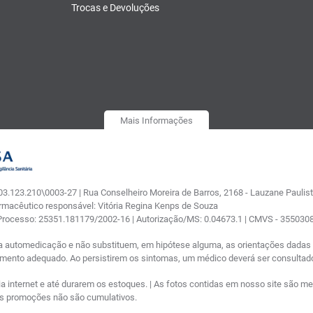
Trocas e Devoluções
Mais Informações
.123.210\0003-27 | Rua Conselheiro Moreira de Barros, 2168 - Lauzane Paulista
armacêutico responsável: Vitória Regina Kenps de Souza
 Processo: 25351.181179/2002-16 | Autorização/MS: 0.04673.1 | CMVS - 35503
a automedicação e não substituem, em hipótese alguma, as orientações dadas p
tamento adequado. Ao persistirem os sintomas, um médico deverá ser consultad
nternet e até durarem os estoques. | As fotos contidas em nosso site são meram
ras promoções não são cumulativos.