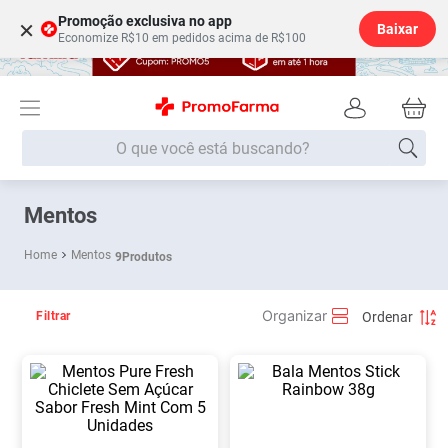
Promoção exclusiva no app
×
Baixar
Economize R$10 em pedidos acima de R$100
O que você está buscando?
Termos mais buscados
Mentos
Fralda
1
º
Mentos
9
Produtos
Lenço Umedecido
2
º
Medley
3
º
Filtrar
Fralda Xg
4
º
Fralda G
5
º
Desodorante
6
º
Shampoo
7
º