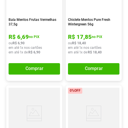
Bala Mentos Frutas Vermelhas
Chiclete Mentos Pure Fresh
37,5g
Wintergreen 56g
R$
6
,
69
R$
17
,
85
no PIX
no PIX
ou
R$
6
,
90
ou
R$
18
,
40
em até
1
x nos cartões
em até
1
x nos cartões
em até
1
x de
R$
6
,
90
em até
1
x de
R$
18
,
40
Comprar
Comprar
0%
OFF