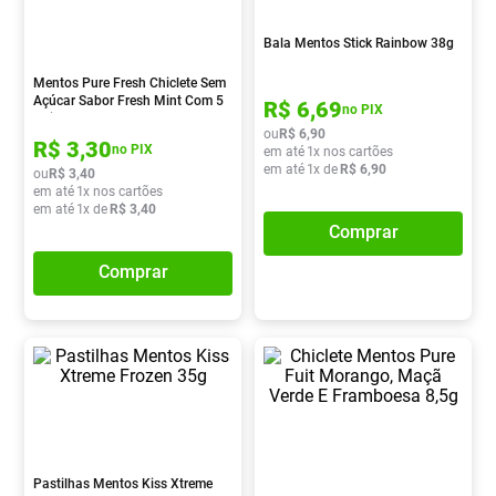
Absorvente
8
º
Bala Mentos Stick Rainbow 38g
Pampers Confort Sec
9
º
Mentos Pure Fresh Chiclete Sem
Lavitan
10
º
Açúcar Sabor Fresh Mint Com 5
R$
6
,
69
no PIX
Unidades
ou
R$
6
,
90
R$
3
,
30
no PIX
em até
1
x nos cartões
em até
1
x de
R$
6
,
90
ou
R$
3
,
40
em até
1
x nos cartões
em até
1
x de
R$
3
,
40
Comprar
Comprar
Pastilhas Mentos Kiss Xtreme