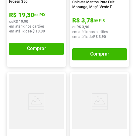
Frozen 35g
Chiclete Mentos Pure Fuit
Morango, Maçã Verde E
Framboesa 8,5g
R$
19
,
30
no PIX
R$
3
,
78
no PIX
ou
R$
19
,
90
em até
1
x nos cartões
ou
R$
3
,
90
em até
1
x de
R$
19
,
90
em até
1
x nos cartões
em até
1
x de
R$
3
,
90
Comprar
Comprar