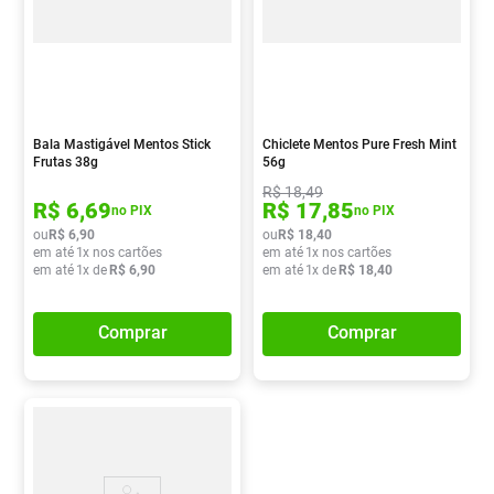
Bala Mastigável Mentos Stick
Chiclete Mentos Pure Fresh Mint
Frutas 38g
56g
R$
18
,
49
R$
6
,
69
R$
17
,
85
no PIX
no PIX
ou
R$
6
,
90
ou
R$
18
,
40
em até
1
x nos cartões
em até
1
x nos cartões
em até
1
x de
R$
6
,
90
em até
1
x de
R$
18
,
40
Comprar
Comprar