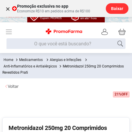
Promoção exclusiva no app
×
Baixar
Economize R$10 em pedidos acima de R$100
O que você está buscando?
Medicamentos
Alergias e Infecções
Termos mais buscados
Anti-Inflamatórios e Antialérgicos
Metronidazol 250mg 20 Comprimidos
Fralda
Revestidos Prati
1
º
Medley
2
º
Voltar
Lenço Umedecido
3
º
21%
OFF
Fralda Xg
4
º
Fralda G
5
º
Shampoo
6
º
Metronidazol 250mg 20 Comprimidos
Desodorante
7
º