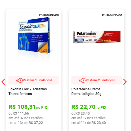
PATROCINADO
PATROCINADO
Restam 1 unidades!
Restam 2 unidades!
Loxonin Flex 7 Adesivos
Polaramine Creme
Transdérmicos
Dermatológico 30g
R$
108
,
31
R$
22
,
70
no PIX
no PIX
ou
R$
111
,
66
ou
R$
23
,
40
em até
3
x nos cartões
em até
1
x nos cartões
em até
3
x de
R$
37
,
22
em até
1
x de
R$
23
,
40