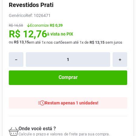
Revestidos Prati
Absorvente
8
º
Genérico
:
1026471
Lavitan
9
º
Economize
R$ 0,39
R$
16
,
58
Vitamina D
10
º
R$
12
,
76
à vista no PIX
ou
R$
13
,
15
em até
1
x nos cartões
em até
1
x de
R$
13
,
15
sem juros
－
＋
Comprar
Restam apenas 1 unidades!
Onde você está ?
Calcule o prazo e valores de frete para sua compra.