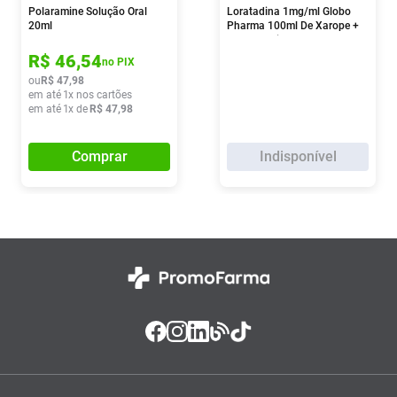
Polaramine Solução Oral
Loratadina 1mg/ml Globo
20ml
Pharma 100ml De Xarope +
Copo Medidor
R$
46
,
54
no PIX
ou
R$
47
,
98
em até
1
x nos cartões
em até
1
x de
R$
47
,
98
Comprar
Indisponível