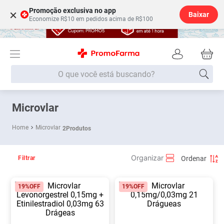
Promoção exclusiva no app
×
Baixar
Economize R$10 em pedidos acima de R$100
O que você está buscando?
Termos mais buscados
Microvlar
Fralda
1
º
Microvlar
2
Produtos
Medley
2
º
Lenço Umedecido
3
º
Filtrar
Fralda Xg
4
º
19%
OFF
19%
OFF
Fralda G
5
º
Shampoo
6
º
Desodorante
7
º