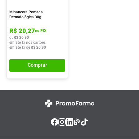
Vitamina D
8
º
Minancora Pomada
Absorvente
9
º
Dermatológica 30g
Lavitan
10
º
R$
20
,
27
no PIX
ou
R$
20
,
90
em até
1
x nos cartões
em até
1
x de
R$
20
,
90
Comprar