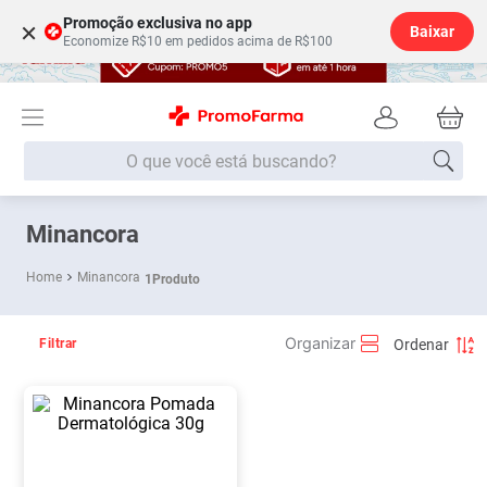
Promoção exclusiva no app
×
Baixar
Economize R$10 em pedidos acima de R$100
O que você está buscando?
Termos mais buscados
Minancora
Fralda
1
º
Minancora
1
Produto
Lenço Umedecido
2
º
Medley
3
º
Filtrar
Fralda Xg
4
º
Fralda G
5
º
Shampoo
6
º
Desodorante
7
º