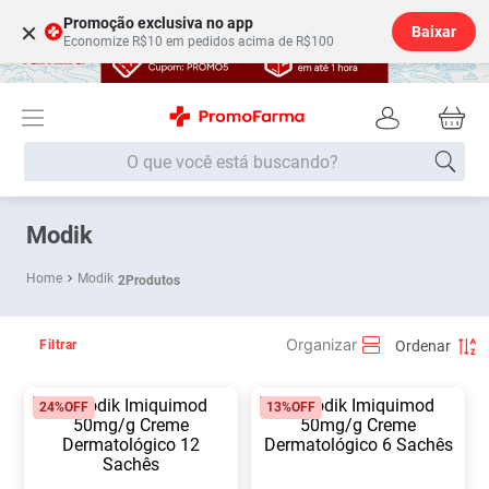
Promoção exclusiva no app
×
Baixar
Economize R$10 em pedidos acima de R$100
O que você está buscando?
Termos mais buscados
Modik
Fralda
1
º
Modik
2
Produtos
Lenço Umedecido
2
º
Medley
3
º
Filtrar
Fralda Xg
4
º
24%
OFF
13%
OFF
Fralda G
5
º
Desodorante
6
º
Shampoo
7
º