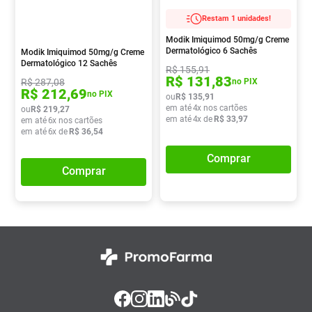
Pampers Confort Sec
8
º
Restam 1 unidades!
Vitamina D
9
º
Modik Imiquimod 50mg/g Creme
Dermatológico 6 Sachês
Modik Imiquimod 50mg/g Creme
Soro Fisiológico
10
º
Dermatológico 12 Sachês
R$
155
,
91
R$
131
,
83
R$
287
,
08
no PIX
R$
212
,
69
no PIX
ou
R$
135
,
91
em até
4
x nos cartões
ou
R$
219
,
27
em até
4
x de
R$
33
,
97
em até
6
x nos cartões
em até
6
x de
R$
36
,
54
Comprar
Comprar