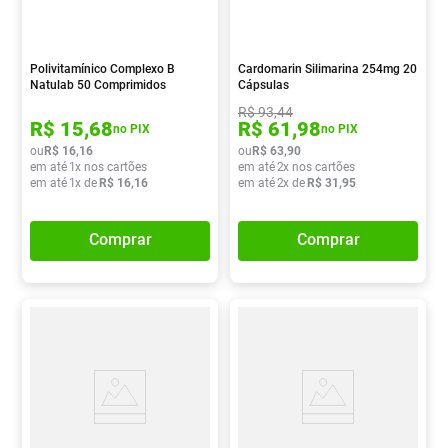
Polivitamínico Complexo B
Cardomarin Silimarina 254mg 20
Natulab 50 Comprimidos
Cápsulas
R$
93
,
44
R$
15
,
68
R$
61
,
98
no PIX
no PIX
ou
R$
16
,
16
ou
R$
63
,
90
em até
1
x nos cartões
em até
2
x nos cartões
em até
1
x de
R$
16
,
16
em até
2
x de
R$
31
,
95
Comprar
Comprar