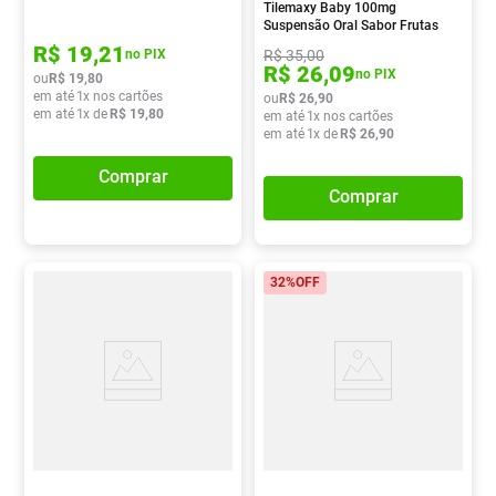
Tilemaxy Baby 100mg
Suspensão Oral Sabor Frutas
15ml
R$
19
,
21
R$
35
,
00
no PIX
R$
26
,
09
no PIX
ou
R$
19
,
80
em até
1
x nos cartões
ou
R$
26
,
90
em até
1
x de
R$
19
,
80
em até
1
x nos cartões
em até
1
x de
R$
26
,
90
Comprar
Comprar
32%
OFF