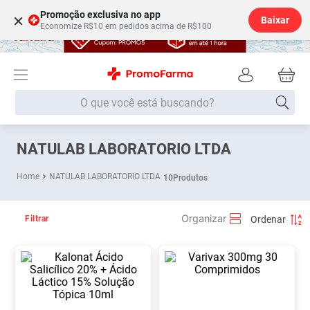
Promoção exclusiva no app
×
Baixar
Economize R$10 em pedidos acima de R$100
O que você está buscando?
Termos mais buscados
NATULAB LABORATORIO LTDA
Fralda
1
º
NATULAB LABORATORIO LTDA
10
Produtos
Medley
2
º
Lenço Umedecido
3
º
Filtrar
Fralda Xg
4
º
Fralda G
5
º
Shampoo
6
º
Desodorante
7
º