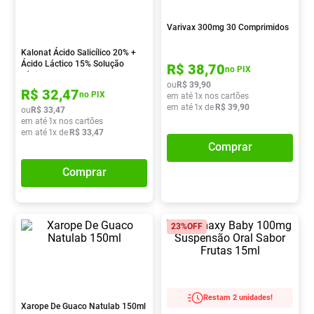
Absorvente
8
º
Varivax 300mg 30 Comprimidos
Lavitan
9
º
Kalonat Ácido Salicílico 20% +
Vitamina D
10
º
Ácido Láctico 15% Solução
R$
38
,
70
no PIX
Tópica 10ml
ou
R$
39
,
90
R$
32
,
47
no PIX
em até
1
x nos cartões
em até
1
x de
R$
39
,
90
ou
R$
33
,
47
em até
1
x nos cartões
em até
1
x de
R$
33
,
47
Comprar
Comprar
23%
OFF
Restam 2 unidades!
Xarope De Guaco Natulab 150ml