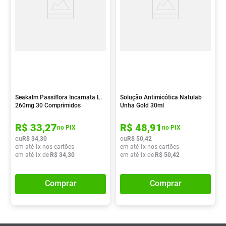
Seakalm Passiflora Incarnata L.
Solução Antimicótica Natulab
260mg 30 Comprimidos
Unha Gold 30ml
R$
33
,
27
R$
48
,
91
no PIX
no PIX
ou
R$
34
,
30
ou
R$
50
,
42
em até
1
x nos cartões
em até
1
x nos cartões
em até
1
x de
R$
34
,
30
em até
1
x de
R$
50
,
42
Comprar
Comprar