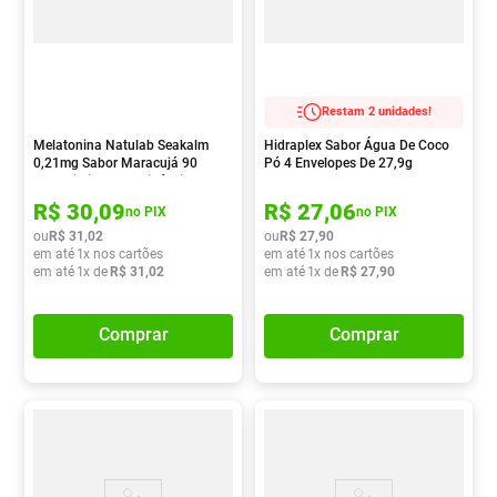
Restam 2 unidades!
Melatonina Natulab Seakalm
Hidraplex Sabor Água De Coco
0,21mg Sabor Maracujá 90
Pó 4 Envelopes De 27,9g
Comprimidos Mastigáveis
R$
30
,
09
R$
27
,
06
no PIX
no PIX
ou
R$
31
,
02
ou
R$
27
,
90
em até
1
x nos cartões
em até
1
x nos cartões
em até
1
x de
R$
31
,
02
em até
1
x de
R$
27
,
90
Comprar
Comprar