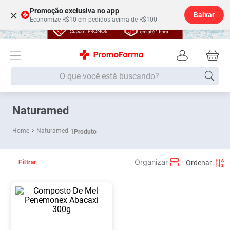
Promoção exclusiva no app
×
Baixar
Economize R$10 em pedidos acima de R$100
O que você está buscando?
Termos mais buscados
Naturamed
Fralda
1
º
Naturamed
1
Produto
Medley
2
º
Lenço Umedecido
3
º
Filtrar
Fralda Xg
4
º
Fralda G
5
º
Shampoo
6
º
Desodorante
7
º