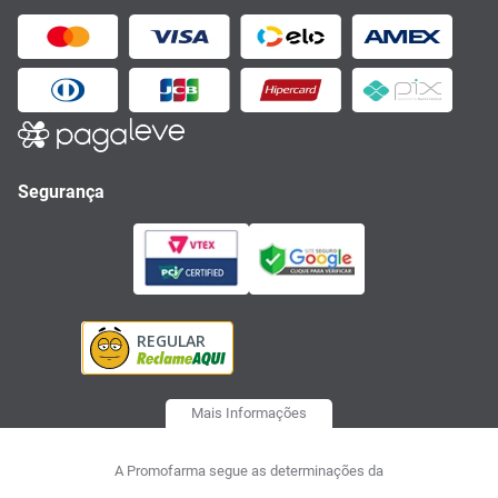
Segurança
Mais Informações
A Promofarma segue as determinações da