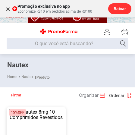
Promoção exclusiva no app
×
Baixar
Economize R$10 em pedidos acima de R$100
O que você está buscando?
Termos mais buscados
Nautex
Fralda
1
º
Nautex
1
Produto
Lenço Umedecido
2
º
Medley
3
º
Filtrar
Fralda Xg
4
º
Fralda G
5
º
15%
OFF
Desodorante
6
º
Shampoo
7
º