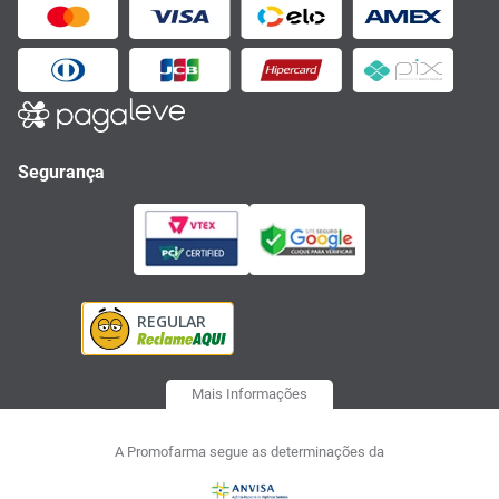
Segurança
Mais Informações
A Promofarma segue as determinações da